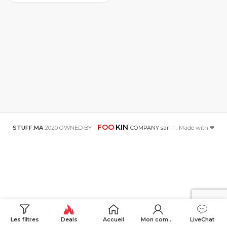
étui spécial
avec poche
pour carte étui
de téléphone
Ultra-mince,
étui de béquille
FOO
KIN
STUFF.MA
2020 OWNED BY "
COMPANY sarl "
. Made with ❤
Les filtres
Deals
Accueil
Mon compte
LiveChat