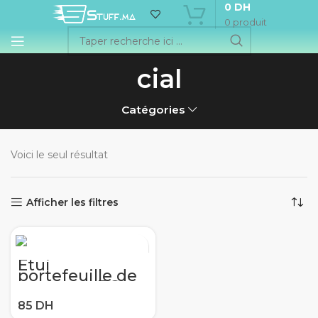
0
DH
0
produit
cial
Catégories
Voici le seul résultat
Afficher les filtres
Étui
portefeuille de
luxe pour BQ
BQ-5521L Rich
Max en cuir PU