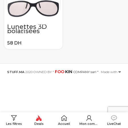
Lunettes 3D
polarisées
passives
circulaires à
clipser pour le
cinéma réel 3D
de TV 0.22mm
FOO
KIN
STUFF.MA
2020 OWNED BY "
COMPANY sarl "
. Made with ❤
Les filtres
Deals
Accueil
Mon compte
LiveChat