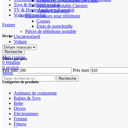
Téléphone Organisateur De Câble
Toys & Hobbies
0 produit
Téléphone portable Claviers
TV & Home Appliances
0 produit
Voiture Chargeurs
Voiture
89 produit
Étuis et coques pour téléphone
Coques
Fermer
Étuis de portefeuille
Pièces de téléphone portable
Devise
Uncategorized
Voiture
Recherche
Mon compte
Filtrer par prix
0
Wishlist
0
produit
0
DH
Prix min
Prix max
Menu
Recherche
Catégories de produits
Animaux de compagnie
Babies & Toys
Bebe
Divers
Electroniques
Femme
Fitness