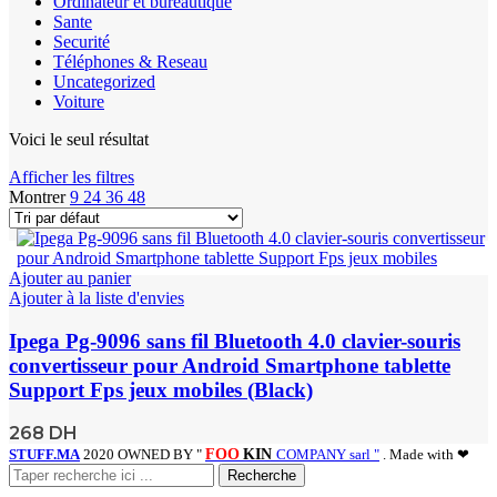
Ordinateur et bureautique
Sante
Securité
Téléphones & Reseau
Uncategorized
Voiture
Voici le seul résultat
Afficher les filtres
Montrer
9
24
36
48
Ajouter au panier
Ajouter à la liste d'envies
Ipega Pg-9096 sans fil Bluetooth 4.0 clavier-souris
convertisseur pour Android Smartphone tablette
Support Fps jeux mobiles (Black)
268
DH
STUFF.MA
2020 OWNED BY "
FOO
KIN
COMPANY sarl "
. Made with ❤
Recherche