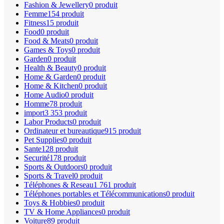
Fashion & Jewellery
0 produit
Femme
154 produit
Fitness
15 produit
Food
0 produit
Food & Meats
0 produit
Games & Toys
0 produit
Garden
0 produit
Health & Beauty
0 produit
Home & Garden
0 produit
Home & Kitchen
0 produit
Home Audio
0 produit
Homme
78 produit
import
3 353 produit
Labor Products
0 produit
Ordinateur et bureautique
915 produit
Pet Supplies
0 produit
Sante
128 produit
Securité
178 produit
Sports & Outdoors
0 produit
Sports & Travel
0 produit
Téléphones & Reseau
1 761 produit
Téléphones portables et Télécommunications
0 produit
Toys & Hobbies
0 produit
TV & Home Appliances
0 produit
Voiture
89 produit