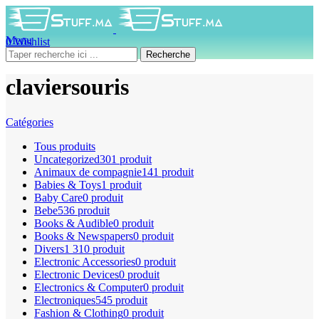
Menu
0
Wishlist
0
produit
0
DH
Recherche
claviersouris
Catégories
Tous
produits
Uncategorized
301 produit
Animaux de compagnie
141 produit
Babies & Toys
1 produit
Baby Care
0 produit
Bebe
536 produit
Books & Audible
0 produit
Books & Newspapers
0 produit
Divers
1 310 produit
Electronic Accessories
0 produit
Electronic Devices
0 produit
Electronics & Computer
0 produit
Electroniques
545 produit
Fashion & Clothing
0 produit