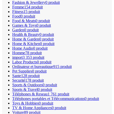
Fashion & Jewellery
0 produit
Femme
154 produit
Fitness
15 produit
Food
0 produit
Food & Meats
0 produit
Games & Toys
0 produit
Garden
0 produit
Health & Beauty
0 produit
Home & Garden
0 produit
Home & Kitchen
0 produit
Home Audio
0 produit
Homme
78 produit
import
3 353 produit
Labor Products
0 produit
Ordinateur et bureautique
915 produit
Pet Supplies
0 produit
Sante
128 produit
Securité
178 produit
Sports & Outdoors
0 produit
Sports & Travel
0 produit
Téléphones & Reseau
1 761 produit
Téléphones portables et Télécommunications
0 produit
Toys & Hobbies
0 produit
TV & Home Appliances
0 produit
Voiture
89 produit