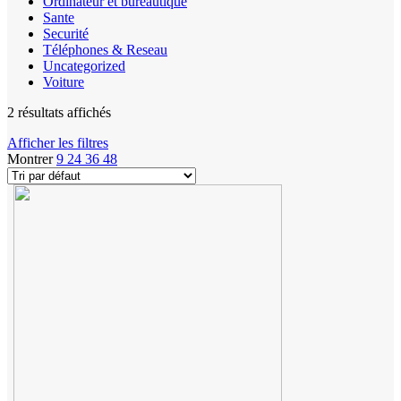
Ordinateur et bureautique
Sante
Securité
Téléphones & Reseau
Uncategorized
Voiture
2 résultats affichés
Afficher les filtres
Montrer
9
24
36
48