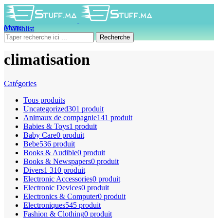
Menu
0
Wishlist
0
produit
0
DH
Recherche
climatisation
Catégories
Tous
produits
Uncategorized
301 produit
Animaux de compagnie
141 produit
Babies & Toys
1 produit
Baby Care
0 produit
Bebe
536 produit
Books & Audible
0 produit
Books & Newspapers
0 produit
Divers
1 310 produit
Electronic Accessories
0 produit
Electronic Devices
0 produit
Electronics & Computer
0 produit
Electroniques
545 produit
Fashion & Clothing
0 produit