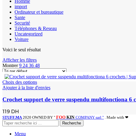
Homme
import
Ordinateur et bureautique
Sante
Securité
Téléphones & Reseau
Uncategorized
Voiture
Voici le seul résultat
Afficher les filtres
Montrer
9
24
36
48
Choix des options
Ajouter à la liste d'envies
Crochet support de verre suspendu multifonctiona 6 cr
119
DH
STUFF.MA
2020 OWNED BY "
FOO
KIN
COMPANY sarl "
. Made with ❤
Recherche
Menu