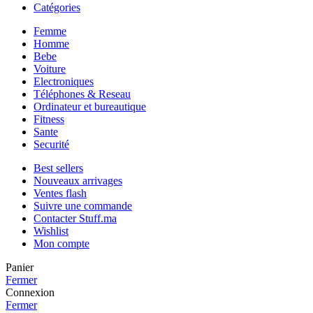
Catégories
Femme
Homme
Bebe
Voiture
Electroniques
Téléphones & Reseau
Ordinateur et bureautique
Fitness
Sante
Securité
Best sellers
Nouveaux arrivages
Ventes flash
Suivre une commande
Contacter Stuff.ma
Wishlist
Mon compte
Panier
Fermer
Connexion
Fermer