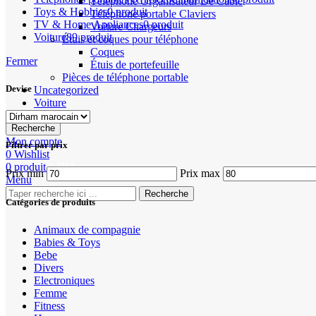
Téléphone Organisateur De Câble
Toys & Hobbies
0 produit
Téléphone portable Claviers
TV & Home Appliances
0 produit
Voiture Chargeurs
Voiture
89 produit
Étuis et coques pour téléphone
Coques
Fermer
Étuis de portefeuille
Pièces de téléphone portable
Devise
Uncategorized
Voiture
Recherche
Mon compte
Filtrer par prix
0
Wishlist
0
produit
0
DH
Prix min
Prix max
Menu
Recherche
Catégories de produits
Animaux de compagnie
Babies & Toys
Bebe
Divers
Electroniques
Femme
Fitness