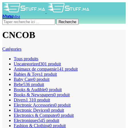
Menu
0
Wishlist
0
produit
0
DH
Recherche
CNCOB
Catégories
Tous
produits
Uncategorized
301 produit
Animaux de compagnie
141 produit
Babies & Toys
1 produit
Baby Care
0 produit
Bebe
536 produit
Books & Audible
0 produit
Books & Newspapers
0 produit
Divers
1 310 produit
Electronic Accessories
0 produit
Electronic Devices
0 produit
Electronics & Computer
0 produit
Electroniques
545 produit
Fashion & Clothing
0 produit