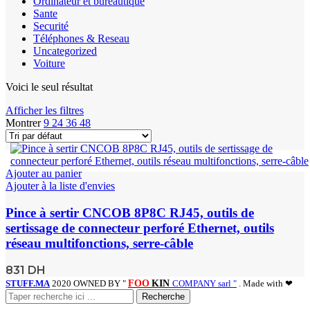
Ordinateur et bureautique
Sante
Securité
Téléphones & Reseau
Uncategorized
Voiture
Voici le seul résultat
Afficher les filtres
Montrer
9
24
36
48
Ajouter au panier
Ajouter à la liste d'envies
Pince à sertir CNCOB 8P8C RJ45, outils de
sertissage de connecteur perforé Ethernet, outils
réseau multifonctions, serre-câble
831
DH
STUFF.MA
2020 OWNED BY "
FOO
KIN
COMPANY sarl "
. Made with ❤
Recherche