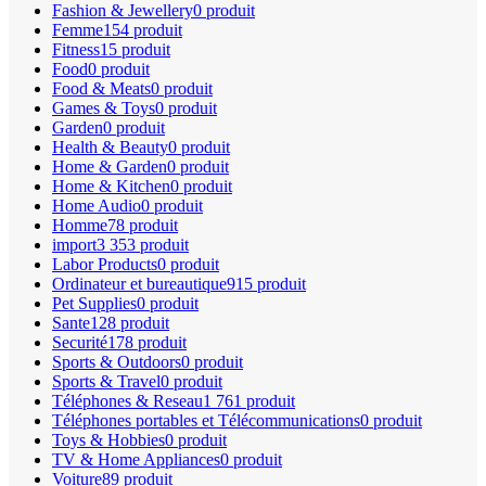
Fashion & Jewellery
0 produit
Femme
154 produit
Fitness
15 produit
Food
0 produit
Food & Meats
0 produit
Games & Toys
0 produit
Garden
0 produit
Health & Beauty
0 produit
Home & Garden
0 produit
Home & Kitchen
0 produit
Home Audio
0 produit
Homme
78 produit
import
3 353 produit
Labor Products
0 produit
Ordinateur et bureautique
915 produit
Pet Supplies
0 produit
Sante
128 produit
Securité
178 produit
Sports & Outdoors
0 produit
Sports & Travel
0 produit
Téléphones & Reseau
1 761 produit
Téléphones portables et Télécommunications
0 produit
Toys & Hobbies
0 produit
TV & Home Appliances
0 produit
Voiture
89 produit