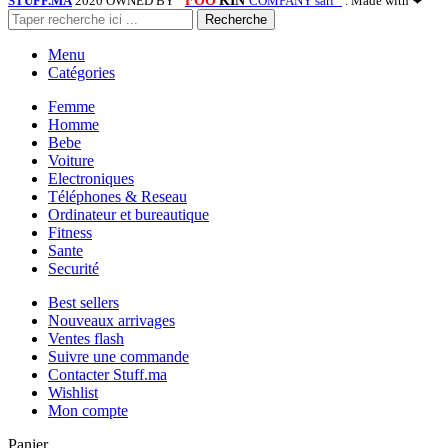
STUFF.MA
2020 OWNED BY "
FOO
KIN
COMPANY sarl "
. Made with ❤
Recherche
Menu
Catégories
Femme
Homme
Bebe
Voiture
Electroniques
Téléphones & Reseau
Ordinateur et bureautique
Fitness
Sante
Securité
Best sellers
Nouveaux arrivages
Ventes flash
Suivre une commande
Contacter Stuff.ma
Wishlist
Mon compte
Panier