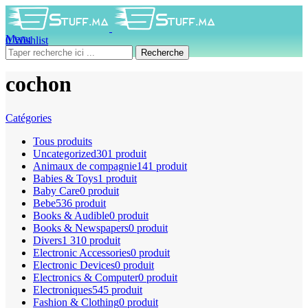
Menu
0
Wishlist
0
produit
0
DH
Recherche
cochon
Catégories
Tous
produits
Uncategorized
301 produit
Animaux de compagnie
141 produit
Babies & Toys
1 produit
Baby Care
0 produit
Bebe
536 produit
Books & Audible
0 produit
Books & Newspapers
0 produit
Divers
1 310 produit
Electronic Accessories
0 produit
Electronic Devices
0 produit
Electronics & Computer
0 produit
Electroniques
545 produit
Fashion & Clothing
0 produit