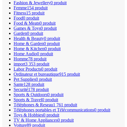
Fashion & Jewellery
0 produit
Femme
154 produit
Fitness
15 produit
Food
0 produit
Food & Meats
0 produit
Games & Toys
0 produit
Garden
0 produit
Health & Beauty
0 produit
Home & Garden
0 produit
Home & Kitchen
0 produit
Home Audio
0 produit
Homme
78 produit
import
3 353 produit
Labor Products
0 produit
Ordinateur et bureautique
915 produit
Pet Supplies
0 produit
Sante
128 produit
Securité
178 produit
Sports & Outdoors
0 produit
Sports & Travel
0 produit
Téléphones & Reseau
1 761 produit
Téléphones portables et Télécommunications
0 produit
Toys & Hobbies
0 produit
TV & Home Appliances
0 produit
Voiture
89 produit