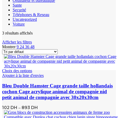
Ordinateur et bureautique
Sante
Securité
Téléphones & Reseau
Uncategorized
Voiture
3 résultats affichés
Afficher les filtres
Montrer
9
24
36
48
Choix des options
Ajouter à la liste d'envies
Bleu Double Hamster Cage grande taille hollandais
cochon Cage acrylique animal de compagnie nid
petit animal de compagnie avec 30x20x30cm
102
DH
893
DH
–