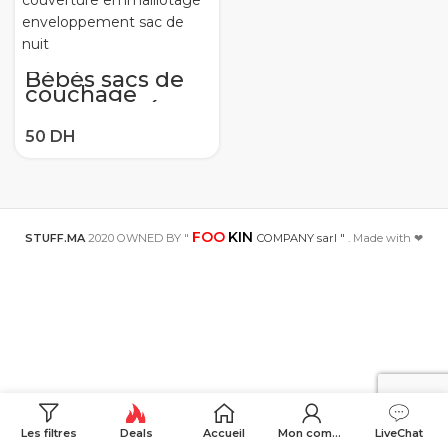
Bébés sacs de
couchage
nouveau-né
bébé cocon
lange
d’emmaillotage
enveloppe 100%
coton 0-3 mois
bébé
couverture
emmaillotage
FOO
KIN
enveloppement
STUFF.MA
2020 OWNED BY "
COMPANY sarl "
. Made with ❤
sac de nuit
Les filtres
Deals
Accueil
Mon compte
LiveChat