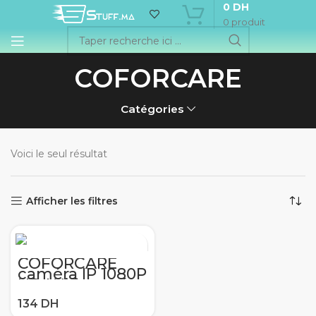
0
DH
0
produit
COFORCARE
Catégories
Voici le seul résultat
Afficher les filtres
COFORCARE
caméra IP 1080P
HD Wifi caméra
bébé moniteur
intelligent