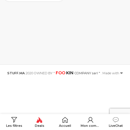
Vision nocturne
caméra vidéo
Surveillance
sécurité à
domicile Wifi
caméra
FOO
KIN
STUFF.MA
2020 OWNED BY "
COMPANY sarl "
. Made with ❤
Les filtres
Deals
Accueil
Mon compte
LiveChat