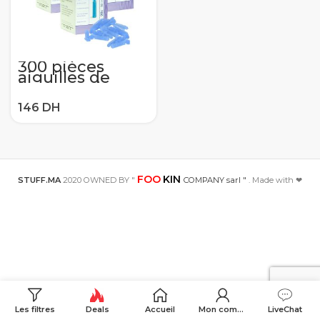
300 pièces
aiguilles de
lancette de
Sinocare pour
l’essai de
glycémie
aiguilles
médicales de
collecte de
sang pour des
Tests de
FOO
KIN
diabète
STUFF.MA
2020 OWNED BY "
COMPANY sarl "
. Made with ❤
Les filtres
Deals
Accueil
Mon compte
LiveChat