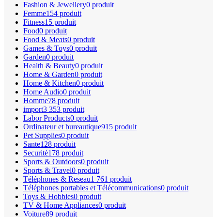
Fashion & Jewellery
0 produit
Femme
154 produit
Fitness
15 produit
Food
0 produit
Food & Meats
0 produit
Games & Toys
0 produit
Garden
0 produit
Health & Beauty
0 produit
Home & Garden
0 produit
Home & Kitchen
0 produit
Home Audio
0 produit
Homme
78 produit
import
3 353 produit
Labor Products
0 produit
Ordinateur et bureautique
915 produit
Pet Supplies
0 produit
Sante
128 produit
Securité
178 produit
Sports & Outdoors
0 produit
Sports & Travel
0 produit
Téléphones & Reseau
1 761 produit
Téléphones portables et Télécommunications
0 produit
Toys & Hobbies
0 produit
TV & Home Appliances
0 produit
Voiture
89 produit