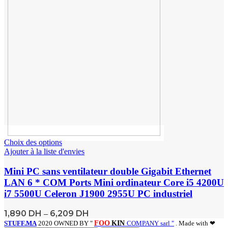
Choix des options
Ajouter à la liste d'envies
Mini PC sans ventilateur double Gigabit Ethernet
LAN 6 * COM Ports Mini ordinateur Core i5 4200U
i7 5500U Celeron J1900 2955U PC industriel
1,890
DH
6,209
DH
–
STUFF.MA
2020 OWNED BY "
FOO
KIN
COMPANY sarl "
. Made with ❤