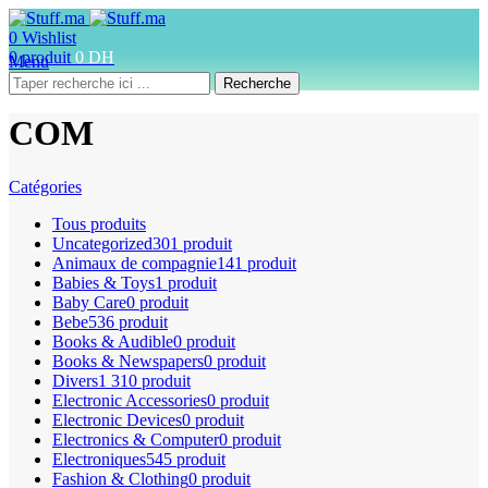
0
Wishlist
0
produit
0
DH
Menu
Recherche
COM
Catégories
Tous
produits
Uncategorized
301 produit
Animaux de compagnie
141 produit
Babies & Toys
1 produit
Baby Care
0 produit
Bebe
536 produit
Books & Audible
0 produit
Books & Newspapers
0 produit
Divers
1 310 produit
Electronic Accessories
0 produit
Electronic Devices
0 produit
Electronics & Computer
0 produit
Electroniques
545 produit
Fashion & Clothing
0 produit