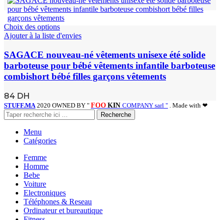
Choix des options
Ajouter à la liste d'envies
SAGACE nouveau-né vêtements unisexe été solide
barboteuse pour bébé vêtements infantile barboteuse
combishort bébé filles garçons vêtements
84
DH
STUFF.MA
2020 OWNED BY "
FOO
KIN
COMPANY sarl "
. Made with ❤
Recherche
Menu
Catégories
Femme
Homme
Bebe
Voiture
Electroniques
Téléphones & Reseau
Ordinateur et bureautique
Fitness