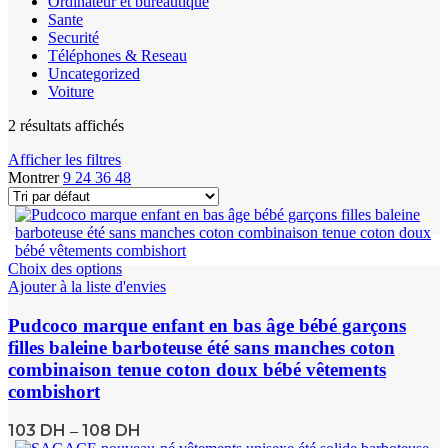
Ordinateur et bureautique
Sante
Securité
Téléphones & Reseau
Uncategorized
Voiture
2 résultats affichés
Afficher les filtres
Montrer
9
24
36
48
Choix des options
Ajouter à la liste d'envies
Pudcoco marque enfant en bas âge bébé garçons
filles baleine barboteuse été sans manches coton
combinaison tenue coton doux bébé vêtements
combishort
103
DH
108
DH
–