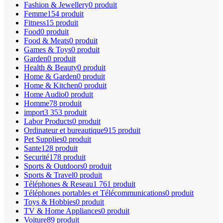
Fashion & Jewellery
0 produit
Femme
154 produit
Fitness
15 produit
Food
0 produit
Food & Meats
0 produit
Games & Toys
0 produit
Garden
0 produit
Health & Beauty
0 produit
Home & Garden
0 produit
Home & Kitchen
0 produit
Home Audio
0 produit
Homme
78 produit
import
3 353 produit
Labor Products
0 produit
Ordinateur et bureautique
915 produit
Pet Supplies
0 produit
Sante
128 produit
Securité
178 produit
Sports & Outdoors
0 produit
Sports & Travel
0 produit
Téléphones & Reseau
1 761 produit
Téléphones portables et Télécommunications
0 produit
Toys & Hobbies
0 produit
TV & Home Appliances
0 produit
Voiture
89 produit