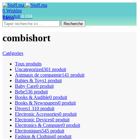
0
Wishlist
0
produit
0
DH
Menu
Recherche
combishort
Catégories
Tous
produits
Uncategorized
301 produit
Animaux de compagnie
141 produit
Babies & Toys
1 produit
Baby Care
0 produit
Bebe
536 produit
Books & Audible
0 produit
Books & Newspapers
0 produit
Divers
1 310 produit
Electronic Accessories
0 produit
Electronic Devices
0 produit
Electronics & Computer
0 produit
Electroniques
545 produit
Fashion & Clothing
0 produit