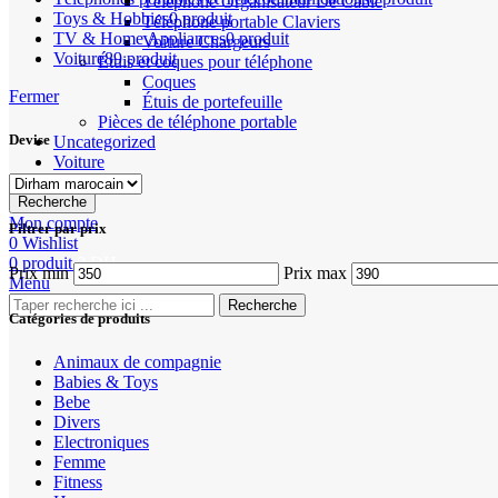
Téléphone Organisateur De Câble
Toys & Hobbies
0 produit
Téléphone portable Claviers
TV & Home Appliances
0 produit
Voiture Chargeurs
Voiture
89 produit
Étuis et coques pour téléphone
Coques
Fermer
Étuis de portefeuille
Pièces de téléphone portable
Devise
Uncategorized
Voiture
Recherche
Mon compte
Filtrer par prix
0
Wishlist
0
produit
0
DH
Prix min
Prix max
Menu
Recherche
Catégories de produits
Animaux de compagnie
Babies & Toys
Bebe
Divers
Electroniques
Femme
Fitness