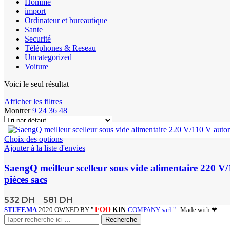
Homme
import
Ordinateur et bureautique
Sante
Securité
Téléphones & Reseau
Uncategorized
Voiture
Voici le seul résultat
Afficher les filtres
Montrer
9
24
36
48
Choix des options
Ajouter à la liste d'envies
SaengQ meilleur scelleur sous vide alimentaire 220 
pièces sacs
532
DH
581
DH
–
STUFF.MA
2020 OWNED BY "
FOO
KIN
COMPANY sarl "
. Made with ❤
Recherche