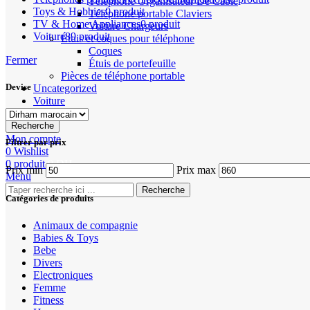
Téléphone Organisateur De Câble
Toys & Hobbies
0 produit
Téléphone portable Claviers
TV & Home Appliances
0 produit
Voiture Chargeurs
Voiture
89 produit
Étuis et coques pour téléphone
Coques
Fermer
Étuis de portefeuille
Pièces de téléphone portable
Devise
Uncategorized
Voiture
Recherche
Mon compte
Filtrer par prix
0
Wishlist
0
produit
0
DH
Prix min
Prix max
Menu
Recherche
Catégories de produits
Animaux de compagnie
Babies & Toys
Bebe
Divers
Electroniques
Femme
Fitness