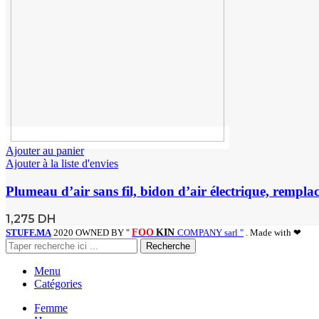
Ajouter au panier
Ajouter à la liste d'envies
Plumeau d’air sans fil, bidon d’air électrique, rempl
1,275
DH
STUFF.MA
2020 OWNED BY "
FOO
KIN
COMPANY sarl "
. Made with ❤
Recherche
Menu
Catégories
Femme