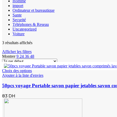
Homme
import
Ordinateur et bureautique
Sante
Securité
Téléphones & Reseau
Uncategorized
Voiture
3 résultats affichés
Afficher les filtres
Montrer
9
24
36
48
Choix des options
Ajouter à la liste d'envies
50pcs voyage Portable savon papier jetables savon c
83
DH