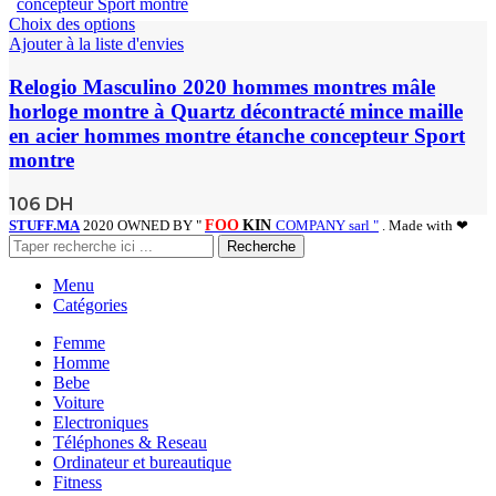
Choix des options
Ajouter à la liste d'envies
Relogio Masculino 2020 hommes montres mâle
horloge montre à Quartz décontracté mince maille
en acier hommes montre étanche concepteur Sport
montre
106
DH
STUFF.MA
2020 OWNED BY "
FOO
KIN
COMPANY sarl "
. Made with ❤
Recherche
Menu
Catégories
Femme
Homme
Bebe
Voiture
Electroniques
Téléphones & Reseau
Ordinateur et bureautique
Fitness