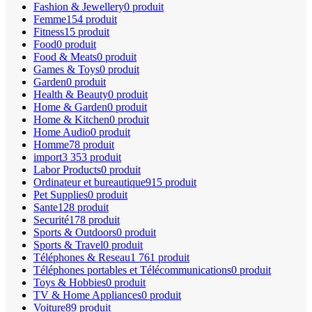
Fashion & Jewellery
0 produit
Femme
154 produit
Fitness
15 produit
Food
0 produit
Food & Meats
0 produit
Games & Toys
0 produit
Garden
0 produit
Health & Beauty
0 produit
Home & Garden
0 produit
Home & Kitchen
0 produit
Home Audio
0 produit
Homme
78 produit
import
3 353 produit
Labor Products
0 produit
Ordinateur et bureautique
915 produit
Pet Supplies
0 produit
Sante
128 produit
Securité
178 produit
Sports & Outdoors
0 produit
Sports & Travel
0 produit
Téléphones & Reseau
1 761 produit
Téléphones portables et Télécommunications
0 produit
Toys & Hobbies
0 produit
TV & Home Appliances
0 produit
Voiture
89 produit