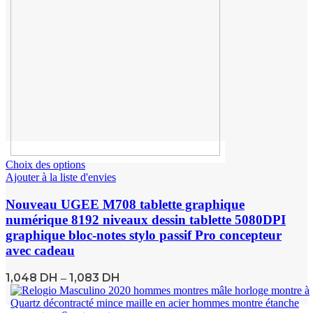
Choix des options
Ajouter à la liste d'envies
Nouveau UGEE M708 tablette graphique
numérique 8192 niveaux dessin tablette 5080DPI
graphique bloc-notes stylo passif Pro concepteur
avec cadeau
1,048
DH
1,083
DH
–