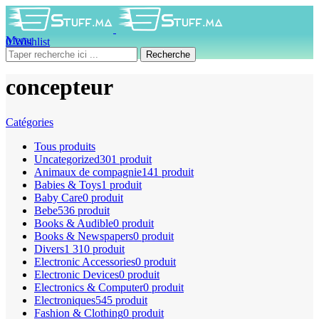
Menu
0
Wishlist
0
produit
0
DH
Recherche
concepteur
Catégories
Tous
produits
Uncategorized
301 produit
Animaux de compagnie
141 produit
Babies & Toys
1 produit
Baby Care
0 produit
Bebe
536 produit
Books & Audible
0 produit
Books & Newspapers
0 produit
Divers
1 310 produit
Electronic Accessories
0 produit
Electronic Devices
0 produit
Electronics & Computer
0 produit
Electroniques
545 produit
Fashion & Clothing
0 produit