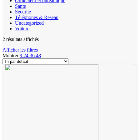
Ordinateur et bureautique
Sante
Securité
Téléphones & Reseau
Uncategorized
Voiture
2 résultats affichés
Afficher les filtres
Montrer
9
24
36
48