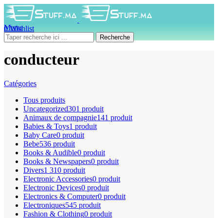
Menu
0
Wishlist
0
produit
0
DH
Recherche
conducteur
Catégories
Tous
produits
Uncategorized
301 produit
Animaux de compagnie
141 produit
Babies & Toys
1 produit
Baby Care
0 produit
Bebe
536 produit
Books & Audible
0 produit
Books & Newspapers
0 produit
Divers
1 310 produit
Electronic Accessories
0 produit
Electronic Devices
0 produit
Electronics & Computer
0 produit
Electroniques
545 produit
Fashion & Clothing
0 produit