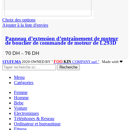
Choix des options
Ajouter à la liste d'envies
Panneau d’extension d’entraînement de moteur
de bouclier de commande de moteur de L293D
pour le bouclier de moteur d’arduino bouclier de
conducteur d’entraînement de moteur de 4
70
DH
76
DH
–
canaux L293D
STUFF.MA
2020 OWNED BY "
FOO
KIN
COMPANY sarl "
. Made with ❤
Recherche
Menu
Catégories
Femme
Homme
Bebe
Voiture
Electroniques
Téléphones & Reseau
Ordinateur et bureautique
Fitness