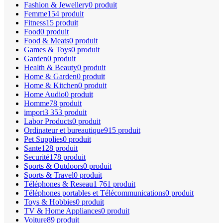
Fashion & Jewellery
0 produit
Femme
154 produit
Fitness
15 produit
Food
0 produit
Food & Meats
0 produit
Games & Toys
0 produit
Garden
0 produit
Health & Beauty
0 produit
Home & Garden
0 produit
Home & Kitchen
0 produit
Home Audio
0 produit
Homme
78 produit
import
3 353 produit
Labor Products
0 produit
Ordinateur et bureautique
915 produit
Pet Supplies
0 produit
Sante
128 produit
Securité
178 produit
Sports & Outdoors
0 produit
Sports & Travel
0 produit
Téléphones & Reseau
1 761 produit
Téléphones portables et Télécommunications
0 produit
Toys & Hobbies
0 produit
TV & Home Appliances
0 produit
Voiture
89 produit