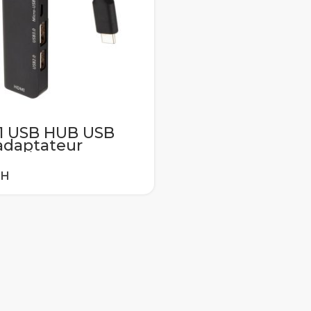
n1 USB HUB USB
 adaptateur
vertisseur HDMI
type-c avec PD
rge rapide USBC
necté pour Pro
wei Matebook