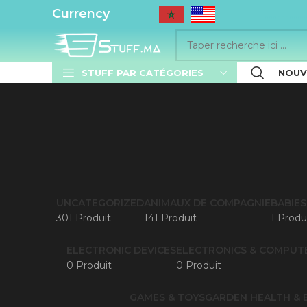
..........
Currency
STUFF PAR CATÉGORIES
NOUV
UNCATEGORIZED
ANIMAUX DE COMPAGNIE
BABIES
301 Produit
141 Produit
1 Produ
ELECTRONIC DEVICES
ELECTRONICS & COMPUT
0 Produit
0 Produit
GAMES & TOYS
GARDEN
HEALTH & 