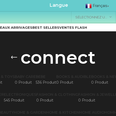
.....................
Langue
Français
▼
SÉLECTIONNEZ UNE CATÉGORIE
EAUX ARRIVAGES
BEST SELLERS
VENTES FLASH
connect
 & TOYS
BABY CARE
BEBE
BOOKS & AUDIBLE
BOOKS & N
it
0 Produit
536 Produit
0 Produit
0 Produit
ER
ELECTRONIQUES
FASHION & CLOTHING
FASHION & JEWELL
545 Produit
0 Produit
0 Produit
BEAUTY
HOME & GARDEN
HOME & KITCHEN
HOME AUDIO
HOM