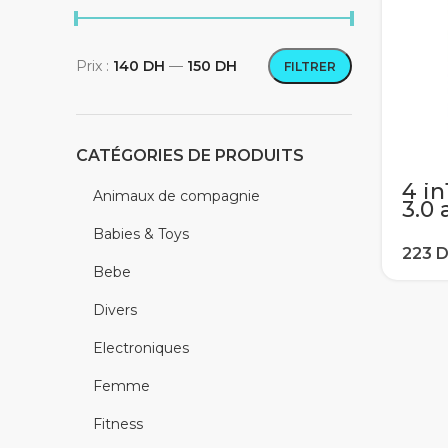
Prix :
140 DH
—
150 DH
FILTRER
Prix min
Prix max
CATÉGORIES DE PRODUITS
4 i
Animaux de compagnie
3.0
con
Babies & Toys
4K 
cha
Bebe
con
Hua
Divers
Electroniques
Femme
Fitness