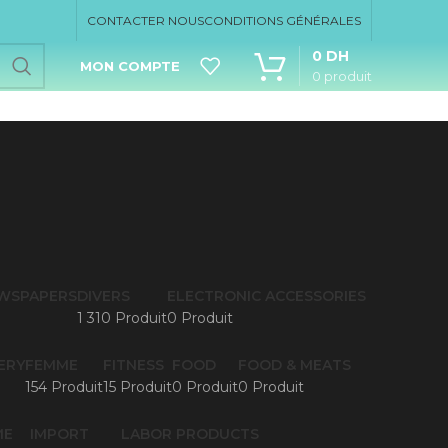
CONTACTER NOUS
CONDITIONS GÉNÉRALES
0
DH
MON COMPTE
0
produit
EWSPAPERS
DIVERS
ELECTRONIC ACCESSORIES
1 310 Produit
0 Produit
ERY
FEMME
FITNESS
FOOD
FOOD & MEATS
154 Produit
15 Produit
0 Produit
0 Produit
ME
IMPORT
LABOR PRODUCTS