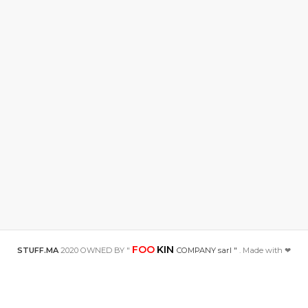
FOO
KIN
STUFF.MA
2020 OWNED BY "
COMPANY sarl "
. Made with ❤