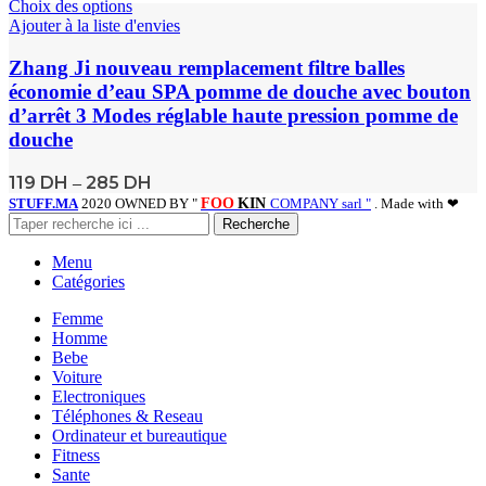
Choix des options
Ajouter à la liste d'envies
Zhang Ji nouveau remplacement filtre balles
économie d’eau SPA pomme de douche avec bouton
d’arrêt 3 Modes réglable haute pression pomme de
douche
119
DH
285
DH
–
STUFF.MA
2020 OWNED BY "
FOO
KIN
COMPANY sarl "
. Made with ❤
Recherche
Menu
Catégories
Femme
Homme
Bebe
Voiture
Electroniques
Téléphones & Reseau
Ordinateur et bureautique
Fitness
Sante