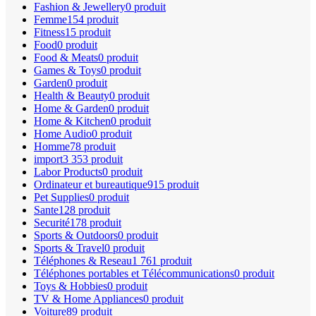
Fashion & Jewellery
0 produit
Femme
154 produit
Fitness
15 produit
Food
0 produit
Food & Meats
0 produit
Games & Toys
0 produit
Garden
0 produit
Health & Beauty
0 produit
Home & Garden
0 produit
Home & Kitchen
0 produit
Home Audio
0 produit
Homme
78 produit
import
3 353 produit
Labor Products
0 produit
Ordinateur et bureautique
915 produit
Pet Supplies
0 produit
Sante
128 produit
Securité
178 produit
Sports & Outdoors
0 produit
Sports & Travel
0 produit
Téléphones & Reseau
1 761 produit
Téléphones portables et Télécommunications
0 produit
Toys & Hobbies
0 produit
TV & Home Appliances
0 produit
Voiture
89 produit