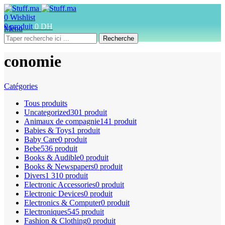
0
Wishlist
0
produit
0
DH
Menu
Recherche
conomie
Catégories
Tous
produits
Uncategorized
301 produit
Animaux de compagnie
141 produit
Babies & Toys
1 produit
Baby Care
0 produit
Bebe
536 produit
Books & Audible
0 produit
Books & Newspapers
0 produit
Divers
1 310 produit
Electronic Accessories
0 produit
Electronic Devices
0 produit
Electronics & Computer
0 produit
Electroniques
545 produit
Fashion & Clothing
0 produit