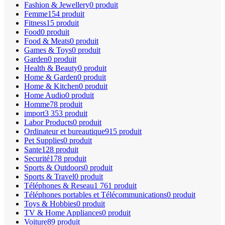
Fashion & Jewellery
0 produit
Femme
154 produit
Fitness
15 produit
Food
0 produit
Food & Meats
0 produit
Games & Toys
0 produit
Garden
0 produit
Health & Beauty
0 produit
Home & Garden
0 produit
Home & Kitchen
0 produit
Home Audio
0 produit
Homme
78 produit
import
3 353 produit
Labor Products
0 produit
Ordinateur et bureautique
915 produit
Pet Supplies
0 produit
Sante
128 produit
Securité
178 produit
Sports & Outdoors
0 produit
Sports & Travel
0 produit
Téléphones & Reseau
1 761 produit
Téléphones portables et Télécommunications
0 produit
Toys & Hobbies
0 produit
TV & Home Appliances
0 produit
Voiture
89 produit