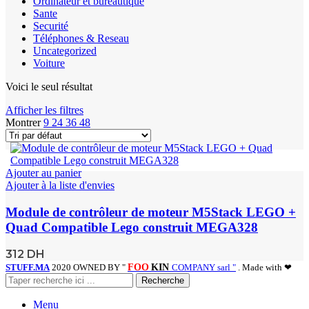
Ordinateur et bureautique
Sante
Securité
Téléphones & Reseau
Uncategorized
Voiture
Voici le seul résultat
Afficher les filtres
Montrer
9
24
36
48
Ajouter au panier
Ajouter à la liste d'envies
Module de contrôleur de moteur M5Stack LEGO +
Quad Compatible Lego construit MEGA328
312
DH
STUFF.MA
2020 OWNED BY "
FOO
KIN
COMPANY sarl "
. Made with ❤
Recherche
Menu