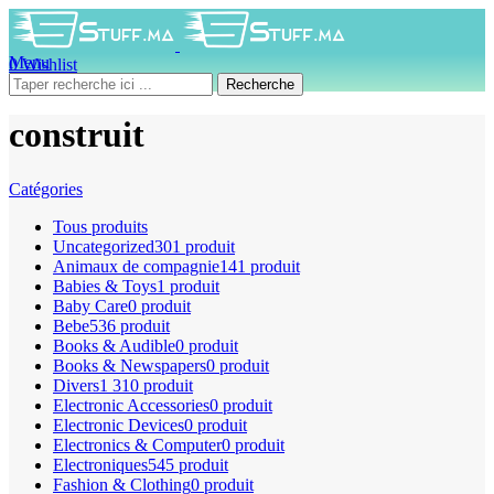
Menu
0
Wishlist
0
produit
0
DH
Recherche
construit
Catégories
Tous
produits
Uncategorized
301 produit
Animaux de compagnie
141 produit
Babies & Toys
1 produit
Baby Care
0 produit
Bebe
536 produit
Books & Audible
0 produit
Books & Newspapers
0 produit
Divers
1 310 produit
Electronic Accessories
0 produit
Electronic Devices
0 produit
Electronics & Computer
0 produit
Electroniques
545 produit
Fashion & Clothing
0 produit