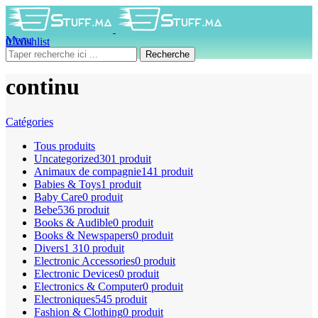
Menu
0
Wishlist
0
produit
0
DH
Recherche
continu
Catégories
Tous
produits
Uncategorized
301 produit
Animaux de compagnie
141 produit
Babies & Toys
1 produit
Baby Care
0 produit
Bebe
536 produit
Books & Audible
0 produit
Books & Newspapers
0 produit
Divers
1 310 produit
Electronic Accessories
0 produit
Electronic Devices
0 produit
Electronics & Computer
0 produit
Electroniques
545 produit
Fashion & Clothing
0 produit