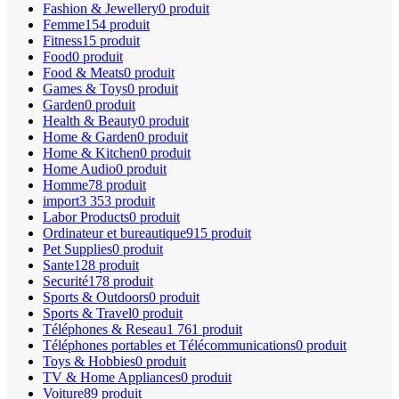
Fashion & Jewellery
0 produit
Femme
154 produit
Fitness
15 produit
Food
0 produit
Food & Meats
0 produit
Games & Toys
0 produit
Garden
0 produit
Health & Beauty
0 produit
Home & Garden
0 produit
Home & Kitchen
0 produit
Home Audio
0 produit
Homme
78 produit
import
3 353 produit
Labor Products
0 produit
Ordinateur et bureautique
915 produit
Pet Supplies
0 produit
Sante
128 produit
Securité
178 produit
Sports & Outdoors
0 produit
Sports & Travel
0 produit
Téléphones & Reseau
1 761 produit
Téléphones portables et Télécommunications
0 produit
Toys & Hobbies
0 produit
TV & Home Appliances
0 produit
Voiture
89 produit