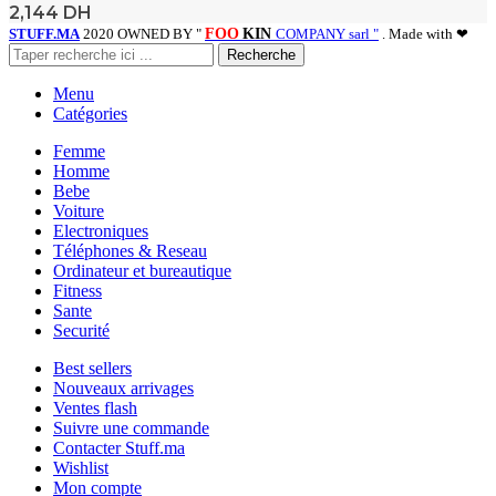
2,144
DH
STUFF.MA
2020 OWNED BY "
FOO
KIN
COMPANY sarl "
. Made with ❤
Recherche
Menu
Catégories
Femme
Homme
Bebe
Voiture
Electroniques
Téléphones & Reseau
Ordinateur et bureautique
Fitness
Sante
Securité
Best sellers
Nouveaux arrivages
Ventes flash
Suivre une commande
Contacter Stuff.ma
Wishlist
Mon compte