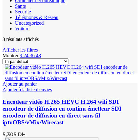
Ordinateur et bureautique
Sante
Securité
Téléphones & Reseau
Uncategorized
Voiture
3 résultats affichés
Afficher les filtres
Montrer
9
24
36
48
Ajouter au panier
Ajouter à la liste d'envies
Encodeur vidéo H.265 HEVC H.264 wifi SDI
encodeur de diffusion en continu émetteur SDI
encodeur de diffusion en direct sans fil
iptvOBS/vMix/Wirecast
5,305
DH