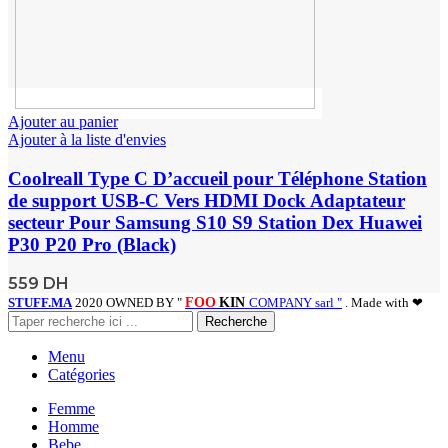
Ajouter au panier
Ajouter à la liste d'envies
Coolreall Type C D’accueil pour Téléphone Station
de support USB-C Vers HDMI Dock Adaptateur
secteur Pour Samsung S10 S9 Station Dex Huawei
P30 P20 Pro (Black)
559
DH
STUFF.MA
2020 OWNED BY "
FOO
KIN
COMPANY sarl "
. Made with ❤
Recherche
Menu
Catégories
Femme
Homme
Bebe