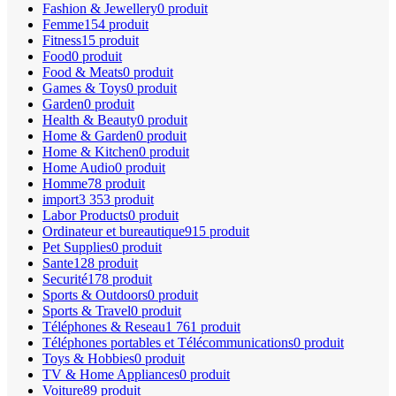
Fashion & Jewellery
0 produit
Femme
154 produit
Fitness
15 produit
Food
0 produit
Food & Meats
0 produit
Games & Toys
0 produit
Garden
0 produit
Health & Beauty
0 produit
Home & Garden
0 produit
Home & Kitchen
0 produit
Home Audio
0 produit
Homme
78 produit
import
3 353 produit
Labor Products
0 produit
Ordinateur et bureautique
915 produit
Pet Supplies
0 produit
Sante
128 produit
Securité
178 produit
Sports & Outdoors
0 produit
Sports & Travel
0 produit
Téléphones & Reseau
1 761 produit
Téléphones portables et Télécommunications
0 produit
Toys & Hobbies
0 produit
TV & Home Appliances
0 produit
Voiture
89 produit