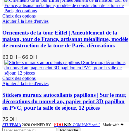
Choix des options
Ajouter à la liste d'envies
Ornements de la tour Eiffel | Ameublement de la
maison, tour de France, artisanat métallique, modèle
de construction de la tour de Paris, décorations
63
DH
66
DH
–
Choix des options
Ajouter à la liste d'envies
Stickers muraux autocollants papillons | Sur le mur,
décorations du nouvel an, papier peint 3D papillon
en PVC, pour la salle de séjour, 12 pièces
75
DH
STUFF.MA
2020 OWNED BY "
FOO
KIN
COMPANY sarl "
. Made with ❤
Recherche