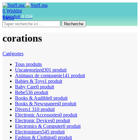
0
Wishlist
0
produit
0
DH
Menu
Recherche
corations
Catégories
Tous
produits
Uncategorized
301 produit
Animaux de compagnie
141 produit
Babies & Toys
1 produit
Baby Care
0 produit
Bebe
536 produit
Books & Audible
0 produit
Books & Newspapers
0 produit
Divers
1 310 produit
Electronic Accessories
0 produit
Electronic Devices
0 produit
Electronics & Computer
0 produit
Electroniques
545 produit
Fashion & Clothing
0 produit