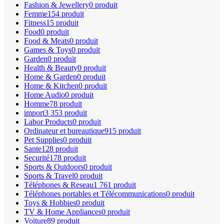
Fashion & Jewellery
0 produit
Femme
154 produit
Fitness
15 produit
Food
0 produit
Food & Meats
0 produit
Games & Toys
0 produit
Garden
0 produit
Health & Beauty
0 produit
Home & Garden
0 produit
Home & Kitchen
0 produit
Home Audio
0 produit
Homme
78 produit
import
3 353 produit
Labor Products
0 produit
Ordinateur et bureautique
915 produit
Pet Supplies
0 produit
Sante
128 produit
Securité
178 produit
Sports & Outdoors
0 produit
Sports & Travel
0 produit
Téléphones & Reseau
1 761 produit
Téléphones portables et Télécommunications
0 produit
Toys & Hobbies
0 produit
TV & Home Appliances
0 produit
Voiture
89 produit