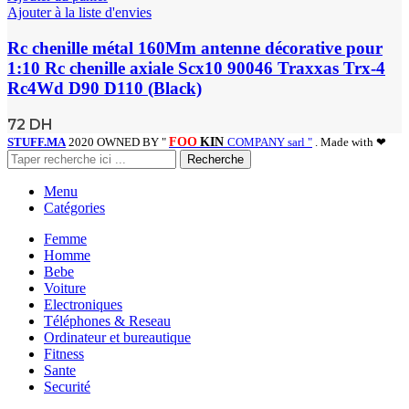
Ajouter à la liste d'envies
Rc chenille métal 160Mm antenne décorative pour
1:10 Rc chenille axiale Scx10 90046 Traxxas Trx-4
Rc4Wd D90 D110 (Black)
72
DH
STUFF.MA
2020 OWNED BY "
FOO
KIN
COMPANY sarl "
. Made with ❤
Recherche
Menu
Catégories
Femme
Homme
Bebe
Voiture
Electroniques
Téléphones & Reseau
Ordinateur et bureautique
Fitness
Sante
Securité