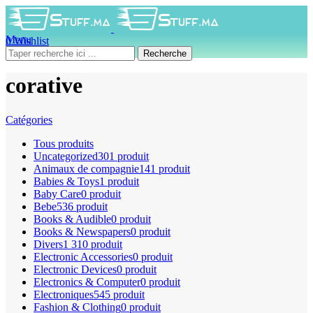
Menu
0
Wishlist
0
produit
0
DH
Recherche
corative
Catégories
Tous
produits
Uncategorized
301 produit
Animaux de compagnie
141 produit
Babies & Toys
1 produit
Baby Care
0 produit
Bebe
536 produit
Books & Audible
0 produit
Books & Newspapers
0 produit
Divers
1 310 produit
Electronic Accessories
0 produit
Electronic Devices
0 produit
Electronics & Computer
0 produit
Electroniques
545 produit
Fashion & Clothing
0 produit