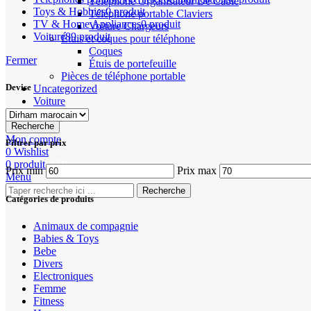
Téléphone Organisateur De Câble
Toys & Hobbies
0 produit
Téléphone portable Claviers
TV & Home Appliances
0 produit
Voiture Chargeurs
Voiture
89 produit
Étuis et coques pour téléphone
Coques
Fermer
Étuis de portefeuille
Pièces de téléphone portable
Devise
Uncategorized
Voiture
Recherche
Mon compte
Filtrer par prix
0
Wishlist
0
produit
0
DH
Prix min
Prix max
Menu
Recherche
Catégories de produits
Animaux de compagnie
Babies & Toys
Bebe
Divers
Electroniques
Femme
Fitness