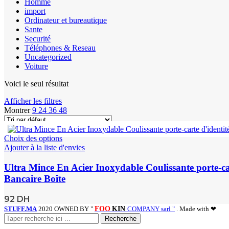
Homme
import
Ordinateur et bureautique
Sante
Securité
Téléphones & Reseau
Uncategorized
Voiture
Voici le seul résultat
Afficher les filtres
Montrer
9
24
36
48
Choix des options
Ajouter à la liste d'envies
Ultra Mince En Acier Inoxydable Coulissante porte-c
Bancaire Boîte
92
DH
STUFF.MA
2020 OWNED BY "
FOO
KIN
COMPANY sarl "
. Made with ❤
Recherche