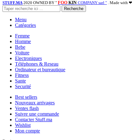
STUFF.MA
2020 OWNED BY "
FOO
KIN
COMPANY sarl "
. Made with ❤
Recherche
Menu
Catégories
Femme
Homme
Bebe
Voiture
Electroniques
Téléphones & Reseau
Ordinateur et bureautique
Fitness
Sante
Securité
Best sellers
Nouveaux arrivages
Ventes flash
Suivre une commande
Contacter Stuff.ma
Wishlist
Mon compte