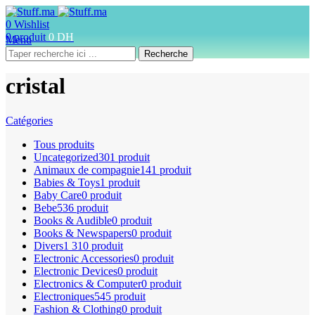
0
Wishlist
0
produit
0
DH
Menu
Recherche
cristal
Catégories
Tous
produits
Uncategorized
301 produit
Animaux de compagnie
141 produit
Babies & Toys
1 produit
Baby Care
0 produit
Bebe
536 produit
Books & Audible
0 produit
Books & Newspapers
0 produit
Divers
1 310 produit
Electronic Accessories
0 produit
Electronic Devices
0 produit
Electronics & Computer
0 produit
Electroniques
545 produit
Fashion & Clothing
0 produit