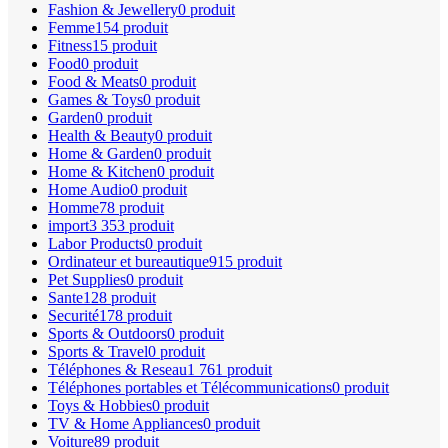
Fashion & Jewellery
0 produit
Femme
154 produit
Fitness
15 produit
Food
0 produit
Food & Meats
0 produit
Games & Toys
0 produit
Garden
0 produit
Health & Beauty
0 produit
Home & Garden
0 produit
Home & Kitchen
0 produit
Home Audio
0 produit
Homme
78 produit
import
3 353 produit
Labor Products
0 produit
Ordinateur et bureautique
915 produit
Pet Supplies
0 produit
Sante
128 produit
Securité
178 produit
Sports & Outdoors
0 produit
Sports & Travel
0 produit
Téléphones & Reseau
1 761 produit
Téléphones portables et Télécommunications
0 produit
Toys & Hobbies
0 produit
TV & Home Appliances
0 produit
Voiture
89 produit