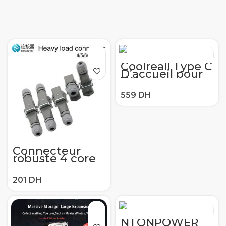
P30 P20 Pro
Coolreall Type C
D’accueil pour
Téléphone
Station de
support USB-C
Vers HDMI Dock
Adaptateur
secteur Pour
Samsung S10 S9
Station Dex
Huawei P30 P20
Pro (Black)
Connecteur
robuste 4 core
(3 + 1) | 5 core (4
+ 1)6 core (5 + 1)8
core (7 + 1), type
de fonction
multiple, prise
d’accueil
NTONPOWER