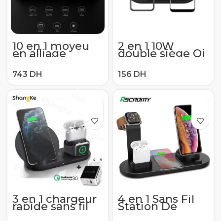
10 en 1 moyeu
2 en 1 10W
en alliage
double siège Qi
d’aluminium 4K
chargeur sans
USB type-c à
fil pour
USB 3.0 TF
Samsung S10 S9
HDMI VGA RJ45
S8 chargeur
Mini DP Station
rapide Station
d’accueil pour
d’accueil USB C
MacBook
pour IPhone 11
ordinateur
Pro XS Max XR
portable
téléphone
portable
3 en 1 chargeur
4 en 1 Sans Fil
rapide sans fil
Station De
Station
Recharge pour