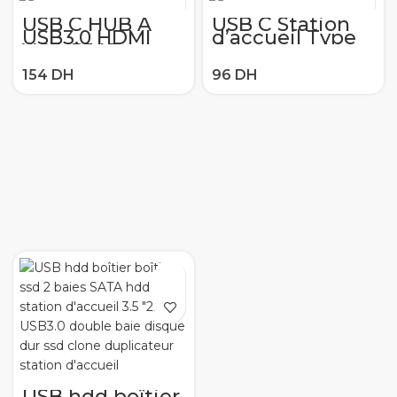
USB C HUB À
USB C Station
USB3.0 HDMI
d’accueil Type
VGA RJ45
C support de
Gigabit
charge pour
Ethernet SD/TF
Huawei P20 P30
PD Adaptateur
Pro Samsung
de charge USB
Galaxy S8 S9 S10
C station
Plus Xiaomi
d’accueil type c
téléphone
hub
amarrage
convertisseur 8
chargeur Usbc
dans 1
USB hdd boîtier