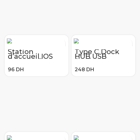
Huawei P30 P20
Pro (Black)
Station
Type C Dock
d’accueil IOS
HUB USB
Support De
Station
Charge pour
d’accueil pour
Apple IPhone 11
Ordinateur
Pro Max XS XR X
Portable USB
7 8 6S Plus
3.0 HDMI 4K HD
Dockingstation
DP de câble de
D’accueil pour
recharge rapide
Téléphone
pour MacBook
support
Samsung S8 9
chargeur usb
plus huawei
P20