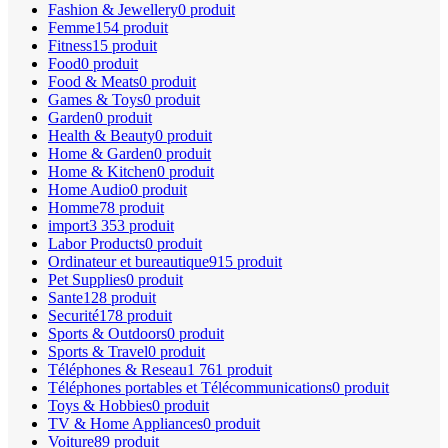
Fashion & Jewellery
0 produit
Femme
154 produit
Fitness
15 produit
Food
0 produit
Food & Meats
0 produit
Games & Toys
0 produit
Garden
0 produit
Health & Beauty
0 produit
Home & Garden
0 produit
Home & Kitchen
0 produit
Home Audio
0 produit
Homme
78 produit
import
3 353 produit
Labor Products
0 produit
Ordinateur et bureautique
915 produit
Pet Supplies
0 produit
Sante
128 produit
Securité
178 produit
Sports & Outdoors
0 produit
Sports & Travel
0 produit
Téléphones & Reseau
1 761 produit
Téléphones portables et Télécommunications
0 produit
Toys & Hobbies
0 produit
TV & Home Appliances
0 produit
Voiture
89 produit