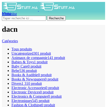
Menu
0
Wishlist
0
produit
0
DH
Recherche
dacn
Catégories
Tous
produits
Uncategorized
301 produit
Animaux de compagnie
141 produit
Babies & Toys
1 produit
Baby Care
0 produit
Bebe
536 produit
Books & Audible
0 produit
Books & Newspapers
0 produit
Divers
1 310 produit
Electronic Accessories
0 produit
Electronic Devices
0 produit
Electronics & Computer
0 produit
Electroniques
545 produit
Fashion & Clothing
0 produit