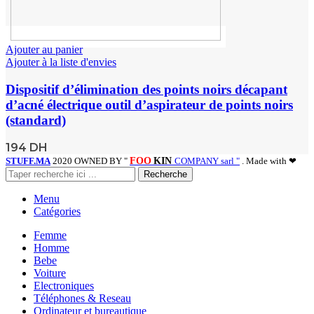
Ajouter au panier
Ajouter à la liste d'envies
Dispositif d’élimination des points noirs décapant
d’acné électrique outil d’aspirateur de points noirs
(standard)
194
DH
STUFF.MA
2020 OWNED BY "
FOO
KIN
COMPANY sarl "
. Made with ❤
Recherche
Menu
Catégories
Femme
Homme
Bebe
Voiture
Electroniques
Téléphones & Reseau
Ordinateur et bureautique