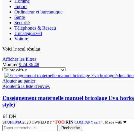
Homme
import
Ordinateur et bureautique
Sante
Securité
Téléphones & Reseau
Uncategorized
Voiture
Voici le seul résultat
Afficher les filtres
Montrer
9
24
36
48
Ajouter au panier
Ajouter à la liste d'envies
Enseignement maternelle manuel bricolage Eva horlo
style)
61
DH
STUFF.MA
2020 OWNED BY "
FOO
KIN
COMPANY sarl "
. Made with ❤
Recherche