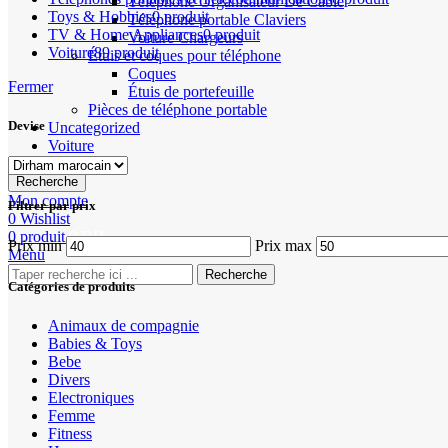
Téléphone Organisateur De Câble
Toys & Hobbies
0 produit
Téléphone portable Claviers
TV & Home Appliances
0 produit
Voiture Chargeurs
Voiture
89 produit
Étuis et coques pour téléphone
Coques
Fermer
Étuis de portefeuille
Pièces de téléphone portable
Devise
Uncategorized
Voiture
Recherche
Mon compte
Filtrer par prix
0
Wishlist
0
produit
0
DH
Prix min
Prix max
Menu
Recherche
Catégories de produits
Animaux de compagnie
Babies & Toys
Bebe
Divers
Electroniques
Femme
Fitness