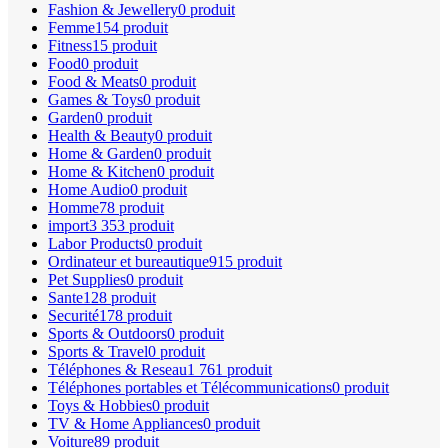
Fashion & Jewellery
0 produit
Femme
154 produit
Fitness
15 produit
Food
0 produit
Food & Meats
0 produit
Games & Toys
0 produit
Garden
0 produit
Health & Beauty
0 produit
Home & Garden
0 produit
Home & Kitchen
0 produit
Home Audio
0 produit
Homme
78 produit
import
3 353 produit
Labor Products
0 produit
Ordinateur et bureautique
915 produit
Pet Supplies
0 produit
Sante
128 produit
Securité
178 produit
Sports & Outdoors
0 produit
Sports & Travel
0 produit
Téléphones & Reseau
1 761 produit
Téléphones portables et Télécommunications
0 produit
Toys & Hobbies
0 produit
TV & Home Appliances
0 produit
Voiture
89 produit