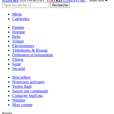
STUFF.MA
2020 OWNED BY "
FOO
KIN
COMPANY sarl "
. Made with ❤
Recherche
Menu
Catégories
Femme
Homme
Bebe
Voiture
Electroniques
Téléphones & Reseau
Ordinateur et bureautique
Fitness
Sante
Securité
Best sellers
Nouveaux arrivages
Ventes flash
Suivre une commande
Contacter Stuff.ma
Wishlist
Mon compte
Panier