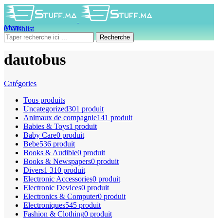
Menu
0
Wishlist
0
produit
0
DH
Recherche
dautobus
Catégories
Tous
produits
Uncategorized
301 produit
Animaux de compagnie
141 produit
Babies & Toys
1 produit
Baby Care
0 produit
Bebe
536 produit
Books & Audible
0 produit
Books & Newspapers
0 produit
Divers
1 310 produit
Electronic Accessories
0 produit
Electronic Devices
0 produit
Electronics & Computer
0 produit
Electroniques
545 produit
Fashion & Clothing
0 produit