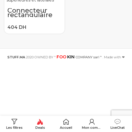
Connecteur
rectangulaire
robuste
32/48/6/10/16/20
/24/| Bouchon
d’aviation de
noyau 16A
lignes
supérieures et
latérales
FOO
KIN
STUFF.MA
2020 OWNED BY "
COMPANY sarl "
. Made with ❤
Les filtres
Deals
Accueil
Mon compte
LiveChat