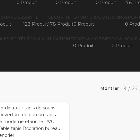
0 Produit
0 Produit
0 Produit
78 Pro
 SUPPLIES
SANTE
SECURITÉ
SPORTS & OUTDOORS
SPORT
oduit
128 Produit
178 Produit
0 Produit
0 Prod
LES ET TÉLÉCOMMUNICATIONS
TOYS & HOBBIES
TV & HOME 
0 Produit
0 Produit
Montrer
9
24