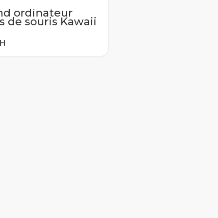
nd ordinateur
s de souris Kawaii
verture de bureau
s d’écriture
erne étanche
 bureau Table
s Dcoration
eau avec
ndrier