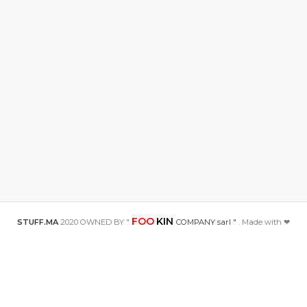
FOO
KIN
STUFF.MA
2020 OWNED BY "
COMPANY sarl "
. Made with ❤