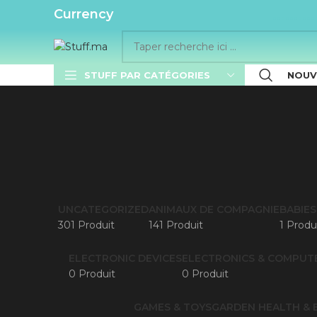
..........
Currency
STUFF PAR CATÉGORIES
NOUV
UNCATEGORIZED
ANIMAUX DE COMPAGNIE
BABIES
301 Produit
141 Produit
1 Produ
ELECTRONIC DEVICES
ELECTRONICS & COMPUT
0 Produit
0 Produit
GAMES & TOYS
GARDEN
HEALTH & 