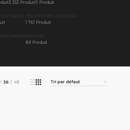
duit
3 353 Produit
0 Produit
S & TRAVEL
TÉLÉPHONES & RESEAU
uit
1 761 Produit
APPLIANCES
VOITURE
89 Produit
36
48