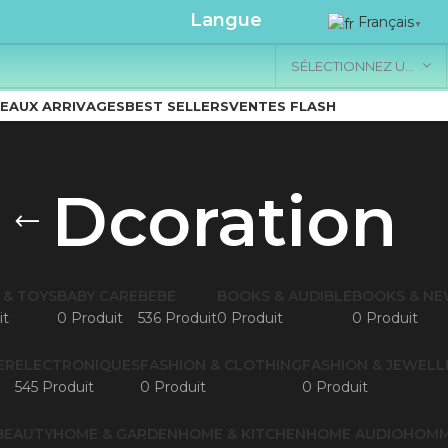
.....................
Langue
Français
▼
SÉLECTIONNEZ UNE CATÉGORIE
EAUX ARRIVAGES
BEST SELLERS
VENTES FLASH
Dcoration
 & TOYS
BABY CARE
BEBE
BOOKS & AUDIBLE
BOOKS & N
it
0 Produit
536 Produit
0 Produit
0 Produit
ER
ELECTRONIQUES
FASHION & CLOTHING
FASHION & JEWELL
545 Produit
0 Produit
0 Produit
BEAUTY
HOME & GARDEN
HOME & KITCHEN
HOME AUDIO
HOM