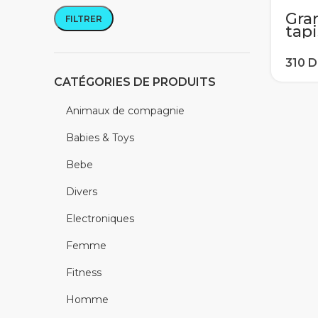
Gra
FILTRER
Prix min
Prix max
tapi
cou
tapi
mod
PVC
CATÉGORIES DE PRODUITS
tapi
bur
Animaux de compagnie
cale
Babies & Toys
Bebe
Divers
Electroniques
Femme
Fitness
Homme