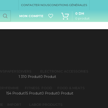
CONTACTER NOUS
CONDITIONS GÉNÉRALES
0
DH
MON COMPTE
0
produit
EWSPAPERS
DIVERS
ELECTRONIC ACCESSORIES
1 310 Produit
0 Produit
ERY
FEMME
FITNESS
FOOD
FOOD & MEATS
154 Produit
15 Produit
0 Produit
0 Produit
ME
IMPORT
LABOR PRODUCTS