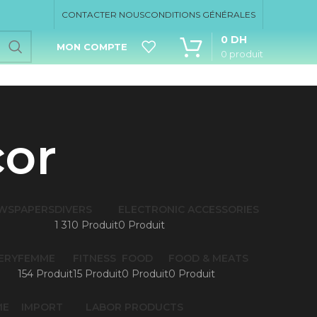
CONTACTER NOUS
CONDITIONS GÉNÉRALES
0
DH
MON COMPTE
0
produit
or
EWSPAPERS
DIVERS
ELECTRONIC ACCESSORIES
1 310 Produit
0 Produit
ERY
FEMME
FITNESS
FOOD
FOOD & MEATS
154 Produit
15 Produit
0 Produit
0 Produit
ME
IMPORT
LABOR PRODUCTS