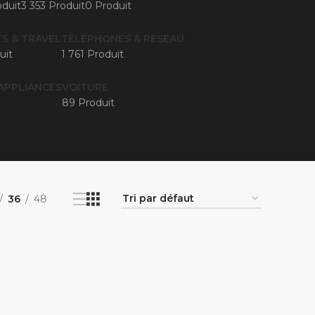
duit
3 353 Produit
0 Produit
S & TRAVEL
TÉLÉPHONES & RESEAU
uit
1 761 Produit
APPLIANCES
VOITURE
89 Produit
36
48