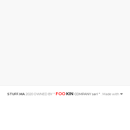
FOO
KIN
STUFF.MA
2020 OWNED BY "
COMPANY sarl "
. Made with ❤