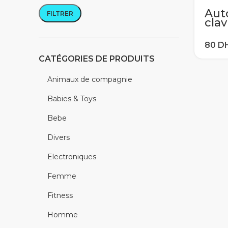
Aut
FILTRER
Prix min
Prix max
clav
por
espa
e/fr
Deu
CATÉGORIES DE PRODUITS
n/j
aïla
Animaux de compagnie
du c
Babies & Toys
Bebe
Divers
Electroniques
Femme
Fitness
Homme