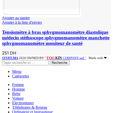
Ajouter au panier
Ajouter à la liste d'envies
Tensiomètre à bras sphygmomanomètre diastolique
médecin stéthoscope sphygmomanomètre manchette
sphygmomanomètre moniteur de santé
251
DH
STUFF.MA
2020 OWNED BY "
FOO
KIN
COMPANY sarl "
. Made with ❤
Recherche
Menu
Catégories
Femme
Homme
Bebe
Voiture
Electroniques
Téléphones & Reseau
Ordinateur et bureautique