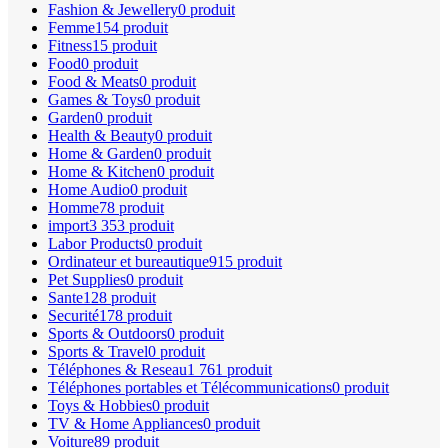
Fashion & Jewellery
0 produit
Femme
154 produit
Fitness
15 produit
Food
0 produit
Food & Meats
0 produit
Games & Toys
0 produit
Garden
0 produit
Health & Beauty
0 produit
Home & Garden
0 produit
Home & Kitchen
0 produit
Home Audio
0 produit
Homme
78 produit
import
3 353 produit
Labor Products
0 produit
Ordinateur et bureautique
915 produit
Pet Supplies
0 produit
Sante
128 produit
Securité
178 produit
Sports & Outdoors
0 produit
Sports & Travel
0 produit
Téléphones & Reseau
1 761 produit
Téléphones portables et Télécommunications
0 produit
Toys & Hobbies
0 produit
TV & Home Appliances
0 produit
Voiture
89 produit