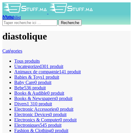
Menu
0
Wishlist
0
produit
0
DH
Recherche
diastolique
Catégories
Tous
produits
Uncategorized
301 produit
Animaux de compagnie
141 produit
Babies & Toys
1 produit
Baby Care
0 produit
Bebe
536 produit
Books & Audible
0 produit
Books & Newspapers
0 produit
Divers
1 310 produit
Electronic Accessories
0 produit
Electronic Devices
0 produit
Electronics & Computer
0 produit
Electroniques
545 produit
Fashion & Clothing
0 produit