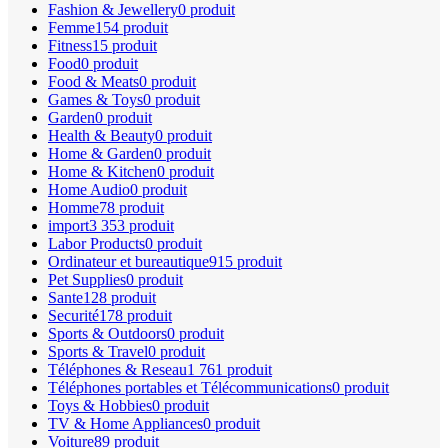
Fashion & Jewellery
0 produit
Femme
154 produit
Fitness
15 produit
Food
0 produit
Food & Meats
0 produit
Games & Toys
0 produit
Garden
0 produit
Health & Beauty
0 produit
Home & Garden
0 produit
Home & Kitchen
0 produit
Home Audio
0 produit
Homme
78 produit
import
3 353 produit
Labor Products
0 produit
Ordinateur et bureautique
915 produit
Pet Supplies
0 produit
Sante
128 produit
Securité
178 produit
Sports & Outdoors
0 produit
Sports & Travel
0 produit
Téléphones & Reseau
1 761 produit
Téléphones portables et Télécommunications
0 produit
Toys & Hobbies
0 produit
TV & Home Appliances
0 produit
Voiture
89 produit