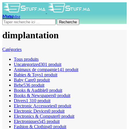
Menu
0
Wishlist
0
produit
0
DH
Recherche
dimplantation
Catégories
Tous
produits
Uncategorized
301 produit
Animaux de compagnie
141 produit
Babies & Toys
1 produit
Baby Care
0 produit
Bebe
536 produit
Books & Audible
0 produit
Books & Newspapers
0 produit
Divers
1 310 produit
Electronic Accessories
0 produit
Electronic Devices
0 produit
Electronics & Computer
0 produit
Electroniques
545 produit
Fashion & Clothing
0 produit