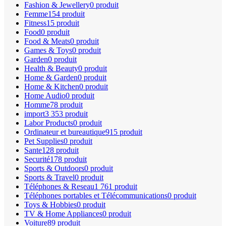
Fashion & Jewellery
0 produit
Femme
154 produit
Fitness
15 produit
Food
0 produit
Food & Meats
0 produit
Games & Toys
0 produit
Garden
0 produit
Health & Beauty
0 produit
Home & Garden
0 produit
Home & Kitchen
0 produit
Home Audio
0 produit
Homme
78 produit
import
3 353 produit
Labor Products
0 produit
Ordinateur et bureautique
915 produit
Pet Supplies
0 produit
Sante
128 produit
Securité
178 produit
Sports & Outdoors
0 produit
Sports & Travel
0 produit
Téléphones & Reseau
1 761 produit
Téléphones portables et Télécommunications
0 produit
Toys & Hobbies
0 produit
TV & Home Appliances
0 produit
Voiture
89 produit