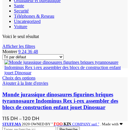
Ordinateur et bureautique
Sante
Securité
Téléphones & Reseau
Uncategorized
Voiture
Voici le seul résultat
Afficher les filtres
Montrer
9
24
36
48
Choix des options
Ajouter à la liste d'envies
Monde jurassique dinosaures figurines briques
tyrannosaure Indominus Rex i-rex assembler des
blocs de construction enfant jouet Dinosuar
115
DH
120
DH
–
STUFF.MA
2020 OWNED BY "
FOO
KIN
COMPANY sarl "
. Made with ❤
Recherche