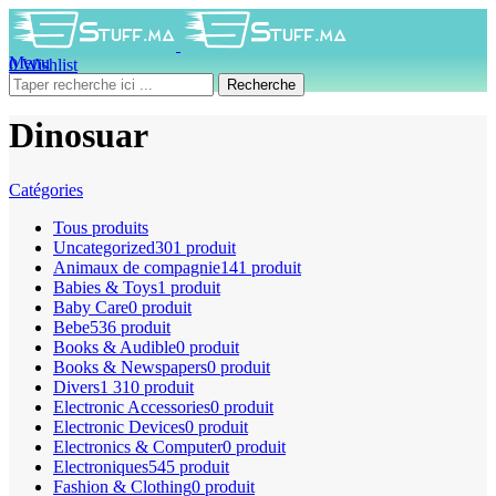
Menu
0
Wishlist
0
produit
0
DH
Recherche
Dinosuar
Catégories
Tous
produits
Uncategorized
301 produit
Animaux de compagnie
141 produit
Babies & Toys
1 produit
Baby Care
0 produit
Bebe
536 produit
Books & Audible
0 produit
Books & Newspapers
0 produit
Divers
1 310 produit
Electronic Accessories
0 produit
Electronic Devices
0 produit
Electronics & Computer
0 produit
Electroniques
545 produit
Fashion & Clothing
0 produit