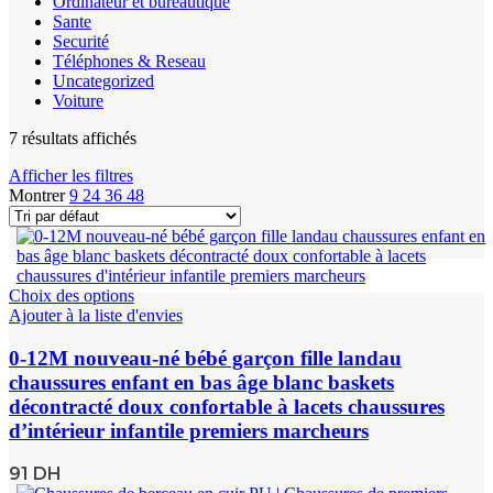
Ordinateur et bureautique
Sante
Securité
Téléphones & Reseau
Uncategorized
Voiture
7 résultats affichés
Afficher les filtres
Montrer
9
24
36
48
Choix des options
Ajouter à la liste d'envies
0-12M nouveau-né bébé garçon fille landau
chaussures enfant en bas âge blanc baskets
décontracté doux confortable à lacets chaussures
d’intérieur infantile premiers marcheurs
91
DH