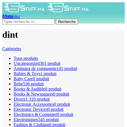
Menu
0
Wishlist
0
produit
0
DH
Recherche
dint
Catégories
Tous
produits
Uncategorized
301 produit
Animaux de compagnie
141 produit
Babies & Toys
1 produit
Baby Care
0 produit
Bebe
536 produit
Books & Audible
0 produit
Books & Newspapers
0 produit
Divers
1 310 produit
Electronic Accessories
0 produit
Electronic Devices
0 produit
Electronics & Computer
0 produit
Electroniques
545 produit
Fashion & Clothing
0 produit