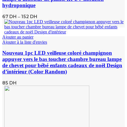
hydroponique
67
DH
152
DH
–
Ajouter au panier
Ajouter à la liste d'envies
Nouveau 1pc LED veilleuse coloré champignon
appuyer vers le bas toucher chambre bureau lampe
de chevet pour bébé enfants cadeaux de noël Design
d’intérieur (Color Random)
85
DH