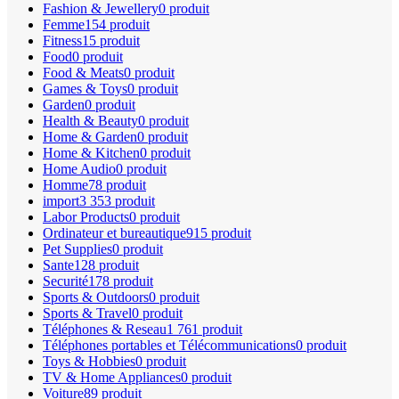
Fashion & Jewellery
0 produit
Femme
154 produit
Fitness
15 produit
Food
0 produit
Food & Meats
0 produit
Games & Toys
0 produit
Garden
0 produit
Health & Beauty
0 produit
Home & Garden
0 produit
Home & Kitchen
0 produit
Home Audio
0 produit
Homme
78 produit
import
3 353 produit
Labor Products
0 produit
Ordinateur et bureautique
915 produit
Pet Supplies
0 produit
Sante
128 produit
Securité
178 produit
Sports & Outdoors
0 produit
Sports & Travel
0 produit
Téléphones & Reseau
1 761 produit
Téléphones portables et Télécommunications
0 produit
Toys & Hobbies
0 produit
TV & Home Appliances
0 produit
Voiture
89 produit