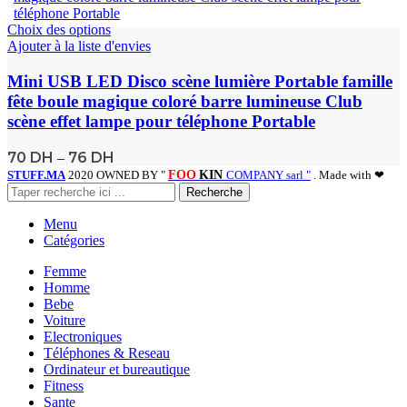
Choix des options
Ajouter à la liste d'envies
Mini USB LED Disco scène lumière Portable famille
fête boule magique coloré barre lumineuse Club
scène effet lampe pour téléphone Portable
70
DH
76
DH
–
STUFF.MA
2020 OWNED BY "
FOO
KIN
COMPANY sarl "
. Made with ❤
Recherche
Menu
Catégories
Femme
Homme
Bebe
Voiture
Electroniques
Téléphones & Reseau
Ordinateur et bureautique
Fitness
Sante