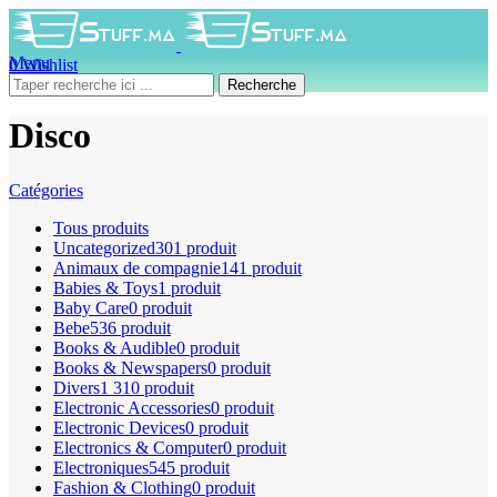
Menu
0
Wishlist
0
produit
0
DH
Recherche
Disco
Catégories
Tous
produits
Uncategorized
301 produit
Animaux de compagnie
141 produit
Babies & Toys
1 produit
Baby Care
0 produit
Bebe
536 produit
Books & Audible
0 produit
Books & Newspapers
0 produit
Divers
1 310 produit
Electronic Accessories
0 produit
Electronic Devices
0 produit
Electronics & Computer
0 produit
Electroniques
545 produit
Fashion & Clothing
0 produit