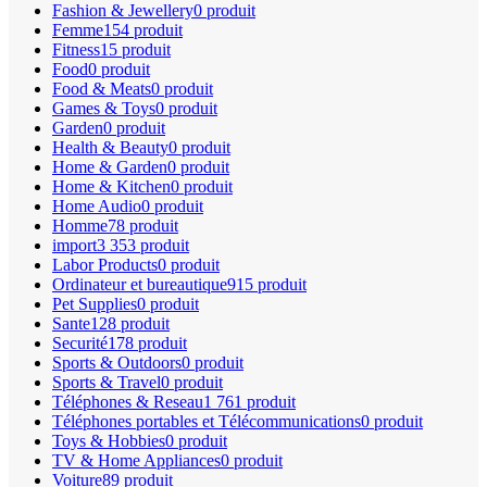
Fashion & Jewellery
0 produit
Femme
154 produit
Fitness
15 produit
Food
0 produit
Food & Meats
0 produit
Games & Toys
0 produit
Garden
0 produit
Health & Beauty
0 produit
Home & Garden
0 produit
Home & Kitchen
0 produit
Home Audio
0 produit
Homme
78 produit
import
3 353 produit
Labor Products
0 produit
Ordinateur et bureautique
915 produit
Pet Supplies
0 produit
Sante
128 produit
Securité
178 produit
Sports & Outdoors
0 produit
Sports & Travel
0 produit
Téléphones & Reseau
1 761 produit
Téléphones portables et Télécommunications
0 produit
Toys & Hobbies
0 produit
TV & Home Appliances
0 produit
Voiture
89 produit