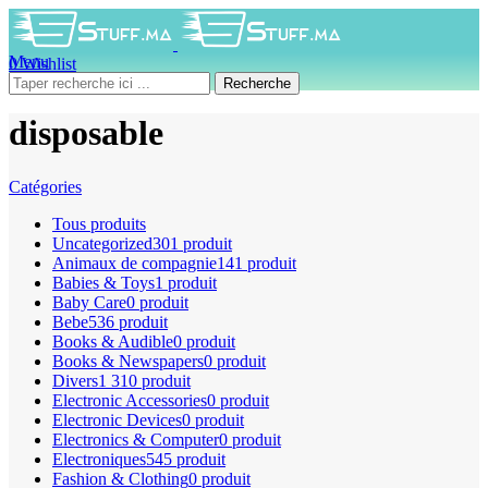
Menu
0
Wishlist
0
produit
0
DH
Recherche
disposable
Catégories
Tous
produits
Uncategorized
301 produit
Animaux de compagnie
141 produit
Babies & Toys
1 produit
Baby Care
0 produit
Bebe
536 produit
Books & Audible
0 produit
Books & Newspapers
0 produit
Divers
1 310 produit
Electronic Accessories
0 produit
Electronic Devices
0 produit
Electronics & Computer
0 produit
Electroniques
545 produit
Fashion & Clothing
0 produit