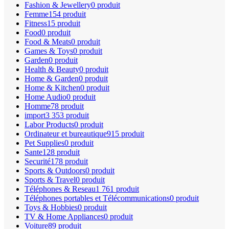
Fashion & Jewellery
0 produit
Femme
154 produit
Fitness
15 produit
Food
0 produit
Food & Meats
0 produit
Games & Toys
0 produit
Garden
0 produit
Health & Beauty
0 produit
Home & Garden
0 produit
Home & Kitchen
0 produit
Home Audio
0 produit
Homme
78 produit
import
3 353 produit
Labor Products
0 produit
Ordinateur et bureautique
915 produit
Pet Supplies
0 produit
Sante
128 produit
Securité
178 produit
Sports & Outdoors
0 produit
Sports & Travel
0 produit
Téléphones & Reseau
1 761 produit
Téléphones portables et Télécommunications
0 produit
Toys & Hobbies
0 produit
TV & Home Appliances
0 produit
Voiture
89 produit