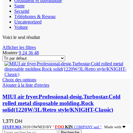
Ordinateur et bureautique
Sante
Securité
Téléphones & Reseau
Uncategorized
Voiture
Voici le seul résultat
Afficher les filtres
Montrer
9
24
36
48
Choix des options
Ajouter à la liste d'envies
MIUI air fryer,Professional-desig,Turbostar,Cold
rolled metal disposable molding,Rock
solid(1220W/3L/Retro style/KNIGHT-Classic)
1,371
DH
STUFF.MA
2020 OWNED BY "
FOO
KIN
COMPANY sarl "
. Made with ❤
Recherche