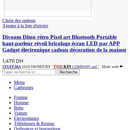
Choix des options
Ajouter à la liste d'envies
Divoom Ditoo rétro Pixel art Bluetooth Portable
haut-parleur réveil bricolage écran LED par APP
Gadget électronique cadeau décoration de la maison
1,470
DH
STUFF.MA
2020 OWNED BY "
FOO
KIN
COMPANY sarl "
. Made with ❤
Recherche
Menu
Catégories
Femme
Homme
Bebe
Voiture
Electroniques
Téléphones & Reseau
Ordinateur et bureautique