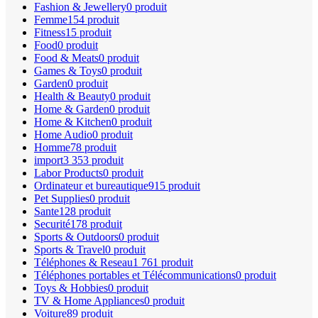
Fashion & Jewellery
0 produit
Femme
154 produit
Fitness
15 produit
Food
0 produit
Food & Meats
0 produit
Games & Toys
0 produit
Garden
0 produit
Health & Beauty
0 produit
Home & Garden
0 produit
Home & Kitchen
0 produit
Home Audio
0 produit
Homme
78 produit
import
3 353 produit
Labor Products
0 produit
Ordinateur et bureautique
915 produit
Pet Supplies
0 produit
Sante
128 produit
Securité
178 produit
Sports & Outdoors
0 produit
Sports & Travel
0 produit
Téléphones & Reseau
1 761 produit
Téléphones portables et Télécommunications
0 produit
Toys & Hobbies
0 produit
TV & Home Appliances
0 produit
Voiture
89 produit