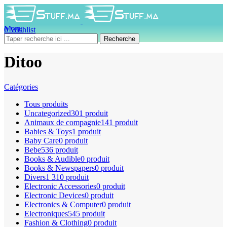
Menu
0
Wishlist
0
produit
0
DH
Recherche
Ditoo
Catégories
Tous
produits
Uncategorized
301 produit
Animaux de compagnie
141 produit
Babies & Toys
1 produit
Baby Care
0 produit
Bebe
536 produit
Books & Audible
0 produit
Books & Newspapers
0 produit
Divers
1 310 produit
Electronic Accessories
0 produit
Electronic Devices
0 produit
Electronics & Computer
0 produit
Electroniques
545 produit
Fashion & Clothing
0 produit