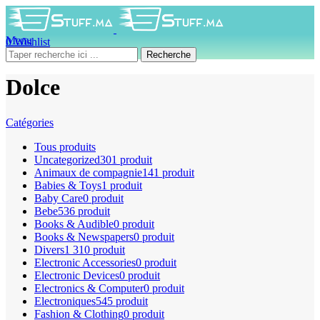
Menu
0
Wishlist
0
produit
0
DH
Recherche
Dolce
Catégories
Tous
produits
Uncategorized
301 produit
Animaux de compagnie
141 produit
Babies & Toys
1 produit
Baby Care
0 produit
Bebe
536 produit
Books & Audible
0 produit
Books & Newspapers
0 produit
Divers
1 310 produit
Electronic Accessories
0 produit
Electronic Devices
0 produit
Electronics & Computer
0 produit
Electroniques
545 produit
Fashion & Clothing
0 produit