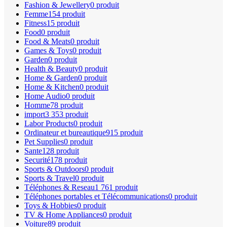
Fashion & Jewellery
0 produit
Femme
154 produit
Fitness
15 produit
Food
0 produit
Food & Meats
0 produit
Games & Toys
0 produit
Garden
0 produit
Health & Beauty
0 produit
Home & Garden
0 produit
Home & Kitchen
0 produit
Home Audio
0 produit
Homme
78 produit
import
3 353 produit
Labor Products
0 produit
Ordinateur et bureautique
915 produit
Pet Supplies
0 produit
Sante
128 produit
Securité
178 produit
Sports & Outdoors
0 produit
Sports & Travel
0 produit
Téléphones & Reseau
1 761 produit
Téléphones portables et Télécommunications
0 produit
Toys & Hobbies
0 produit
TV & Home Appliances
0 produit
Voiture
89 produit