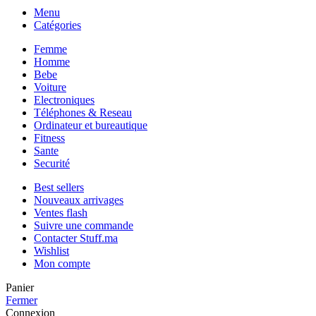
Menu
Catégories
Femme
Homme
Bebe
Voiture
Electroniques
Téléphones & Reseau
Ordinateur et bureautique
Fitness
Sante
Securité
Best sellers
Nouveaux arrivages
Ventes flash
Suivre une commande
Contacter Stuff.ma
Wishlist
Mon compte
Panier
Fermer
Connexion