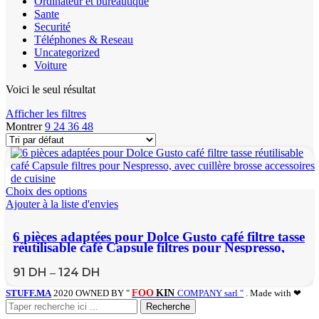
Ordinateur et bureautique
Sante
Securité
Téléphones & Reseau
Uncategorized
Voiture
Voici le seul résultat
Afficher les filtres
Montrer
9
24
36
48
Choix des options
Ajouter à la liste d'envies
6 pièces adaptées pour Dolce Gusto café filtre tasse
réutilisable café Capsule filtres pour Nespresso,
avec cuillère brosse accessoires de cuisine
91
DH
124
DH
–
STUFF.MA
2020 OWNED BY "
FOO
KIN
COMPANY sarl "
. Made with ❤
Recherche