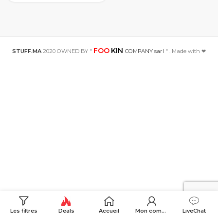
10D241K 240V
convertisseur
d’ondes de choc
en stock
FOO
KIN
STUFF.MA
2020 OWNED BY "
COMPANY sarl "
. Made with ❤
Les filtres
Deals
Accueil
Mon compte
LiveChat