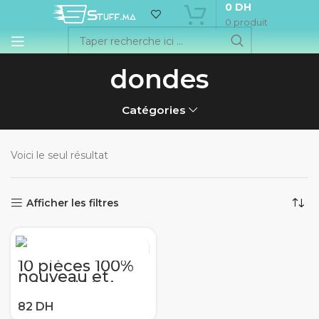
0
DH
0
produit
dondes
Catégories
Voici le seul résultat
Afficher les filtres
10 pièces 100%
nouveau et
original Varistor
TVR 10241
enfichable