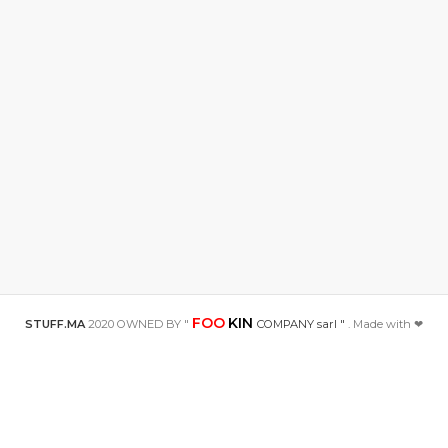
FOO
KIN
STUFF.MA
2020 OWNED BY "
COMPANY sarl "
. Made with ❤