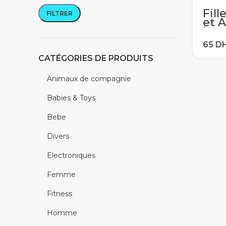
Fill
FILTRER
Prix min
Prix max
et 
jou
aut
nei
pri
CATÉGORIES DE PRODUITS
Mic
enf
Animaux de compagnie
d’or
jou
Babies & Toys
Bebe
Divers
Electroniques
Femme
Fitness
Homme