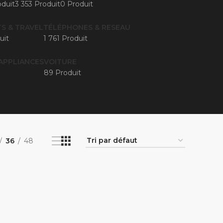
duit
3 353 Produit
0 Produit
S & TRAVEL
TÉLÉPHONES & RESEAU
uit
1 761 Produit
APPLIANCES
VOITURE
89 Produit
36
48