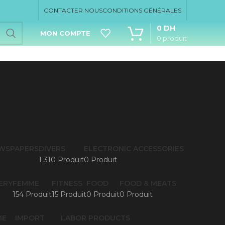
CONTACTER NOUS
CONDITIONS GÉNÉRALES
0
DH
MON COMPTE
0
produit
EWSPAPERS
DIVERS
ELECTRONIC ACCESSORIES
1 310 Produit
0 Produit
ERY
FEMME
FITNESS
FOOD
FOOD & MEATS
154 Produit
15 Produit
0 Produit
0 Produit
ME
IMPORT
LABOR PRODUCTS