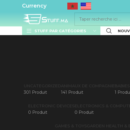
..........
Currency
STUFF PAR CATÉGORIES
NOUV
UNCATEGORIZED
ANIMAUX DE COMPAGNIE
BABIES
301 Produit
141 Produit
1 Produ
ELECTRONIC DEVICES
ELECTRONICS & COMPUT
0 Produit
0 Produit
GAMES & TOYS
GARDEN
HEALTH & 