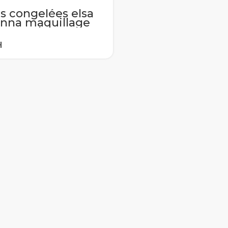
es congelées elsa
Anna maquillage
ets ongles
ocollants Disney
ge blanche
ncesse Sophia
key Minnie
ants boucles
eilles autocollant
ets