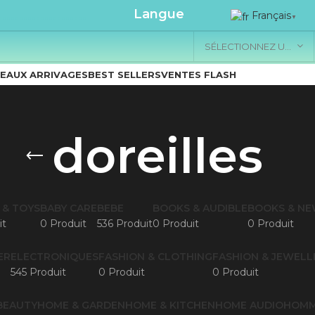
.....................
Langue
Français
▼
SÉLECTIONNEZ UNE CATÉGORIE
EAUX ARRIVAGES
BEST SELLERS
VENTES FLASH
doreilles
 & TOYS
BABY CARE
BEBE
BOOKS & AUDIBLE
BOOKS & N
it
0 Produit
536 Produit
0 Produit
0 Produit
ER
ELECTRONIQUES
FASHION & CLOTHING
FASHION & JEWELL
545 Produit
0 Produit
0 Produit
BEAUTY
HOME & GARDEN
HOME & KITCHEN
HOME AUDIO
HOM