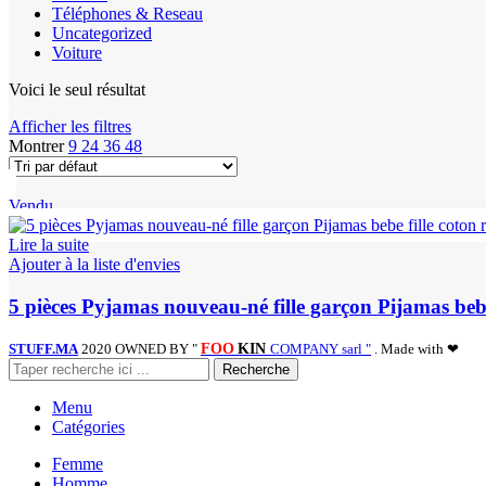
Téléphones & Reseau
Uncategorized
Voiture
Voici le seul résultat
Afficher les filtres
Montrer
9
24
36
48
Vendu
Lire la suite
Ajouter à la liste d'envies
5 pièces Pyjamas nouveau-né fille garçon Pijamas be
STUFF.MA
2020 OWNED BY "
FOO
KIN
COMPANY sarl "
. Made with ❤
Recherche
Menu
Catégories
Femme
Homme