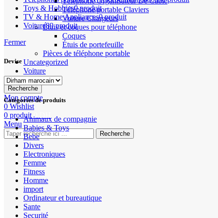
Téléphone Organisateur De Câble
Toys & Hobbies
0 produit
Téléphone portable Claviers
TV & Home Appliances
0 produit
Voiture Chargeurs
Voiture
89 produit
Étuis et coques pour téléphone
Coques
Fermer
Étuis de portefeuille
Pièces de téléphone portable
Devise
Uncategorized
Voiture
Recherche
Mon compte
Catégories de produits
0
Wishlist
0
produit
0
DH
Animaux de compagnie
Menu
Babies & Toys
Recherche
Bebe
Divers
Electroniques
Femme
Fitness
Homme
import
Ordinateur et bureautique
Sante
Securité