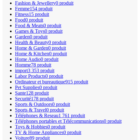
Fashion & Jewellery
0 produit
Femme
154 produit
Fitness
15 produit
Food
0 produit
Food & Meats
0 produit
Games & Toys
0 produit
Garden
0 produit
Health & Beauty
0 produit
Home & Garden
0 produit
Home & Kitchen
0 produit
Home Audio
0 produit
Homme
78 produit
import
3 353 produit
Labor Products
0 produit
Ordinateur et bureautique
915 produit
Pet Supplies
0 produit
Sante
128 produit
Securité
178 produit
Sports & Outdoors
0 produit
Sports & Travel
0 produit
Téléphones & Reseau
1 761 produit
Téléphones portables et Télécommunications
0 produit
Toys & Hobbies
0 produit
TV & Home Appliances
0 produit
Voiture
89 produit