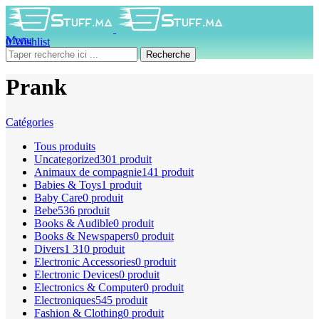
Menu
0
Wishlist
0
produit
0
DH
Recherche
Prank
Catégories
Tous
produits
Uncategorized
301 produit
Animaux de compagnie
141 produit
Babies & Toys
1 produit
Baby Care
0 produit
Bebe
536 produit
Books & Audible
0 produit
Books & Newspapers
0 produit
Divers
1 310 produit
Electronic Accessories
0 produit
Electronic Devices
0 produit
Electronics & Computer
0 produit
Electroniques
545 produit
Fashion & Clothing
0 produit