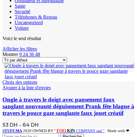
Ordinateur et bureautique
Sante
Securité
Téléphones & Reseau
Uncategorized
Voiture
Voici le seul résultat
Afficher les filtres
Montrer
9
24
36
48
Choix des options
Ajouter à la liste d'envies
Ongle à travers le doigt avec pansement faux
sanglant nouveauté déguisement Prank fête blague à
travers le pouce gaze sanglante faux jouet créatif
53
DH
64
DH
–
STUFF.MA
2020 OWNED BY "
FOO
KIN
COMPANY sarl "
. Made with ❤
Recherche