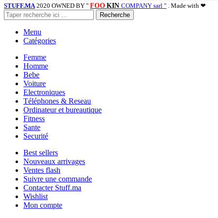
STUFF.MA
2020 OWNED BY "
FOO
KIN
COMPANY sarl "
. Made with ❤
Recherche
Menu
Catégories
Femme
Homme
Bebe
Voiture
Electroniques
Téléphones & Reseau
Ordinateur et bureautique
Fitness
Sante
Securité
Best sellers
Nouveaux arrivages
Ventes flash
Suivre une commande
Contacter Stuff.ma
Wishlist
Mon compte