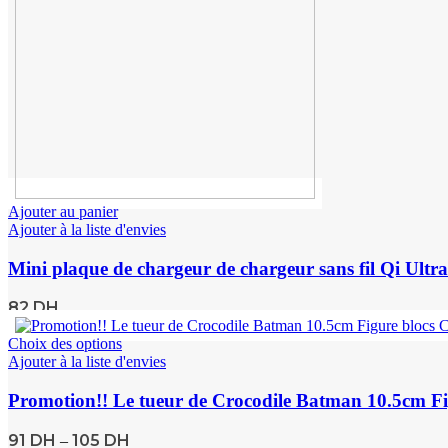
Ajouter au panier
Ajouter à la liste d'envies
Mini plaque de chargeur de chargeur sans fil Qi Ult
82
DH
Choix des options
Ajouter à la liste d'envies
Promotion!! Le tueur de Crocodile Batman 10.5cm Fig
91
DH
105
DH
–