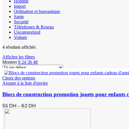
Homme
import
Ordinateur et bureautique
Sante
Securité
Téléphones & Reseau
Uncategorized
Voiture
4 résultats affichés
Afficher les filtres
Montrer
9
24
36
48
Choix des options
Ajouter à la liste d'envies
Blocs de construction promotion jouets pour enfants c
55
DH
62
DH
–