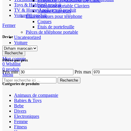
Téléphone Organisateur De Câble
Toys & Hobbies
0 produit
Téléphone portable Claviers
TV & Home Appliances
0 produit
Voiture Chargeurs
Voiture
89 produit
Étuis et coques pour téléphone
Coques
Fermer
Étuis de portefeuille
Pièces de téléphone portable
Devise
Uncategorized
Voiture
Recherche
Mon compte
Filtrer par prix
0
Wishlist
0
produit
0
DH
Prix min
Prix max
Menu
Recherche
Catégories de produits
Animaux de compagnie
Babies & Toys
Bebe
Divers
Electroniques
Femme
Fitness