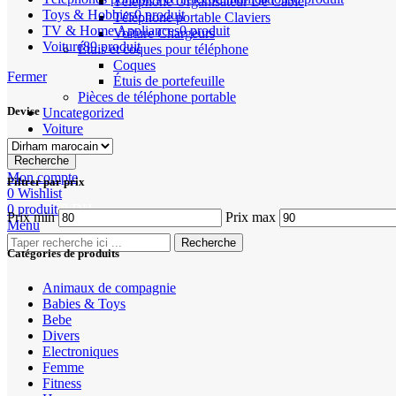
Téléphone Organisateur De Câble
Toys & Hobbies
0 produit
Téléphone portable Claviers
TV & Home Appliances
0 produit
Voiture Chargeurs
Voiture
89 produit
Étuis et coques pour téléphone
Coques
Fermer
Étuis de portefeuille
Pièces de téléphone portable
Devise
Uncategorized
Voiture
Recherche
Mon compte
Filtrer par prix
0
Wishlist
0
produit
0
DH
Prix min
Prix max
Menu
Recherche
Catégories de produits
Animaux de compagnie
Babies & Toys
Bebe
Divers
Electroniques
Femme
Fitness