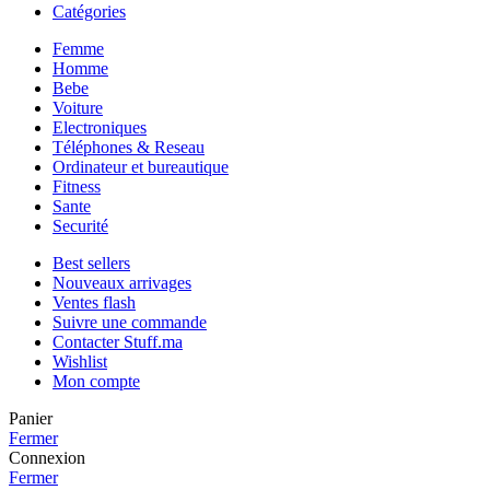
Catégories
Femme
Homme
Bebe
Voiture
Electroniques
Téléphones & Reseau
Ordinateur et bureautique
Fitness
Sante
Securité
Best sellers
Nouveaux arrivages
Ventes flash
Suivre une commande
Contacter Stuff.ma
Wishlist
Mon compte
Panier
Fermer
Connexion
Fermer