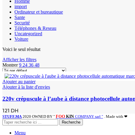
Homme
import
Ordinateur et bureautique
Sante
Securité
Téléphones & Reseau
Uncategorized
Voiture
Voici le seul résultat
Afficher les filtres
Montrer
9
24
36
48
Ajouter au panier
Ajouter à la liste d'envies
220v crépuscule à l’aube à distance photocellule auto
121
DH
STUFF.MA
2020 OWNED BY "
FOO
KIN
COMPANY sarl "
. Made with ❤
Recherche
Menu