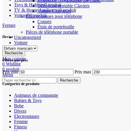
Téléphone Organisateur De Câble
Toys & Hobbies
0 produit
Téléphone portable Claviers
TV & Home Appliances
0 produit
Voiture Chargeurs
Voiture
89 produit
Étuis et coques pour téléphone
Coques
Fermer
Étuis de portefeuille
Pièces de téléphone portable
Devise
Uncategorized
Voiture
Recherche
Mon compte
Filtrer par prix
0
Wishlist
0
produit
0
DH
Prix min
Prix max
Menu
Recherche
Catégories de produits
Animaux de compagnie
Babies & Toys
Bebe
Divers
Electroniques
Femme
Fitness