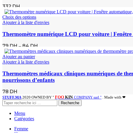
332
DH
Choix des options
Ajouter à la liste d'envies
Thermomètre numérique LCD pour voiture | Fenêtre aut
79
DH
84
DH
–
Ajouter au panier
Ajouter à la liste d'envies
Thermomètres médicaux cliniques numériques de therm
nourrissons d’enfants
78
DH
STUFF.MA
2020 OWNED BY "
FOO
KIN
COMPANY sarl "
. Made with ❤
Recherche
Menu
Catégories
Femme