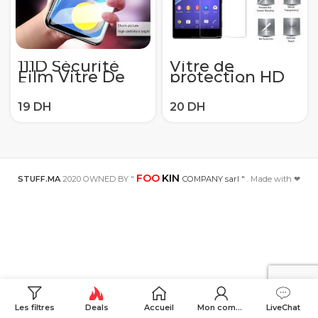
111D Sécurité
Vitre de
Film Vitre De
protection HD
Protection pour
9H pour Sony
Galaxy M40
Xperia XZ3 XZ2
M30S M30 M20
XZ1 compacte
M10S M10 En
XZ Premium
Verre Trempé
protection
pour Samsung
d’écran trempé
A70 A70S A80
pour Sony XZS
A90 A90 5G
verre trempé
FOO
KIN
STUFF.MA
2020 OWNED BY "
COMPANY sarl "
. Made with ❤
Les filtres
Deals
Accueil
Mon compte
LiveChat