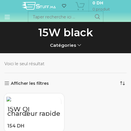
0
DH
0
produit
15W black
Catégories
Voici le seul résultat
Afficher les filtres
15W QI
chargeur rapide
sans fil
chargeur rapide
usb tpye c QC