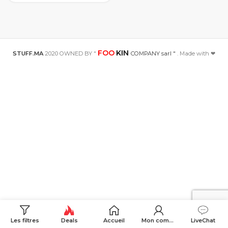
3.0 Station de
téléphone
portable pour
iphone
samsung s9
xiaomi SIKAI
FOO
KIN
STUFF.MA
2020 OWNED BY "
COMPANY sarl "
. Made with ❤
Les filtres
Deals
Accueil
Mon compte
LiveChat